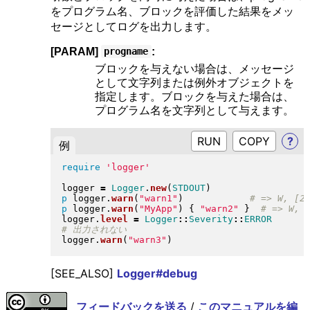
をプログラム名、ブロックを評価した結果をメッ
セージとしてログを出力します。
[PARAM]
:
progname
ブロックを与えない場合は、メッセージ
として文字列または例外オブジェクトを
指定します。ブロックを与えた場合は、
プログラム名を文字列として与えます。
RUN
?
例
require
'logger'
logger 
=
Logger
.
new
(
STDOUT
)
p
 logger
.
warn
(
"
warn1
"
)
p
 logger
.
warn
(
"
MyApp
"
)
{
"
warn2
"
}
logger
.
level
=
Logger
::
Severity
::
ERROR
logger
.
warn
(
"
warn3
"
)
[SEE_ALSO]
Logger#debug
フィードバックを送る
/
このマニュアルを編