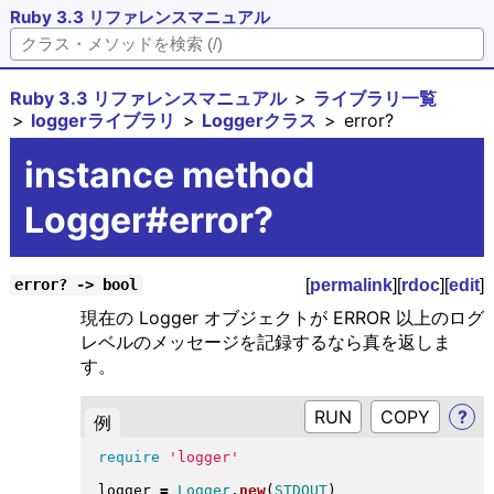
Ruby 3.3 リファレンスマニュアル
Ruby 3.3 リファレンスマニュアル
ライブラリ一覧
loggerライブラリ
Loggerクラス
error?
instance method
Logger#error?
[
permalink
][
rdoc
][
edit
]
error? -> bool
現在の Logger オブジェクトが ERROR 以上のログ
レベルのメッセージを記録するなら真を返しま
す。
RUN
?
例
require
'logger'
logger 
=
Logger
.
new
(
STDOUT
)