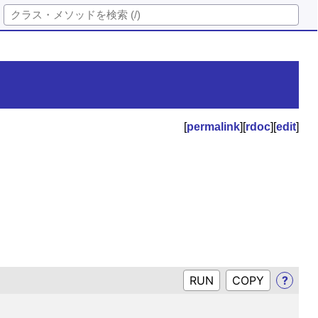
[
permalink
][
rdoc
][
edit
]
RUN
?