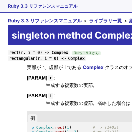
Ruby 3.3 リファレンスマニュアル
Ruby 3.3 リファレンスマニュアル
ライブラリ一覧
singleton method Complex
rect(r, i = 0) -> Complex
Ruby 1.9.3 から
rectangular(r, i = 0) -> Complex
実部が r、虚部が i である
Complex
クラスのオ
[PARAM]
:
r
生成する複素数の実部。
[PARAM]
:
i
生成する複素数の虚部。省略した場合は 
例
p
Complex
.
rect
(
1
)
p
Complex
.
rect
(
1
, 
2
)