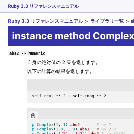
Ruby 3.3 リファレンスマニュアル
Ruby 3.3 リファレンスマニュアル
ライブラリ一覧
instance method Comple
abs2 -> Numeric
自身の絶対値の 2 乗を返します。
以下の計算の結果を返します。
例
p
Complex
(
1
, 
1
)
.
abs2
p
Complex
(
1.0
, 
1.0
)
.
abs2
p
Complex
(
'1/2'
, 
'1/2'
)
.
abs2