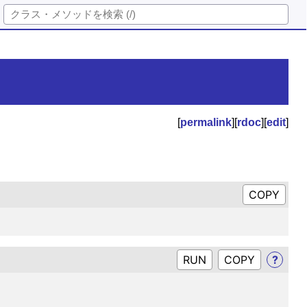
[
permalink
][
rdoc
][
edit
]
RUN
?