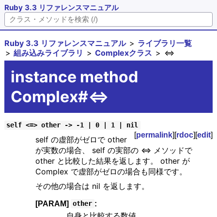
Ruby 3.3 リファレンスマニュアル
Ruby 3.3 リファレンスマニュアル
ライブラリ一覧
組み込みライブラリ
Complexクラス
<=>
instance method
Complex#<=>
self <=> other -> -1 | 0 | 1 | nil
[
permalink
][
rdoc
][
edit
]
self の虚部がゼロで other
が実数の場合、 self の実部の <=> メソッドで
other と比較した結果を返します。 other が
Complex で虚部がゼロの場合も同様です。
その他の場合は nil を返します。
[PARAM]
:
other
自身と比較する数値