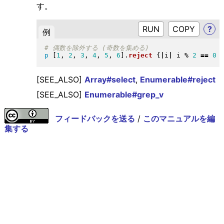
す。
RUN
?
例
p
[
1
, 
2
, 
3
, 
4
, 
5
, 
6
]
.
reject
{
|
i
|
 i 
%
2
==
0
[SEE_ALSO]
Array#select
,
Enumerable#reject
[SEE_ALSO]
Enumerable#grep_v
フィードバックを送る
/
このマニュアルを編
集する