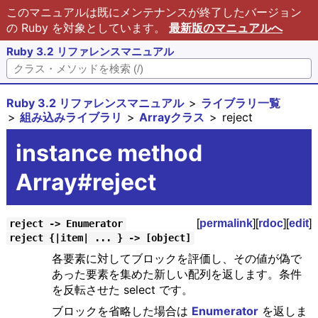
このマニュアルは既にメンテナンスが終了したバージョン
の Ruby を対象としています。
最新版のマニュアルへ
Ruby 3.2 リファレンスマニュアル
Ruby 3.2 リファレンスマニュアル
ライブラリ一覧
組み込みライブラリ
Arrayクラス
reject
instance method
Array#reject
[
permalink
][
rdoc
][
edit
]
reject -> Enumerator
reject {|item| ... } -> [object]
各要素に対してブロックを評価し、その値が偽で
あった要素を集めた新しい配列を返します。条件
を反転させた select です。
ブロックを省略した場合は
Enumerator
を返しま