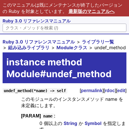
このマニュアルは既にメンテナンスが終了したバージョン
の Ruby を対象としています。
最新版のマニュアルへ
Ruby 3.0 リファレンスマニュアル
Ruby 3.0 リファレンスマニュアル
ライブラリ一覧
組み込みライブラリ
Moduleクラス
undef_method
instance method
Module#undef_method
[
permalink
][
rdoc
][
edit
]
undef_method(*name) -> self
このモジュールのインスタンスメソッド name を
未定義にします。
[PARAM]
:
name
0 個以上の
String
か
Symbol
を指定しま