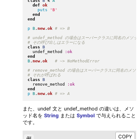
class
B
<
A
def
ok
puts
'B'
end
end
p
B
.
new
.
ok
class
B
  undef_method 
:ok
end
B
.
new
.
ok
class
B
  remove_method 
:ok
end
p
B
.
new
.
ok
また、undef 文と undef_method の違いは、メソ
ッド名を
String
または
Symbol
で与えられること
です。
例