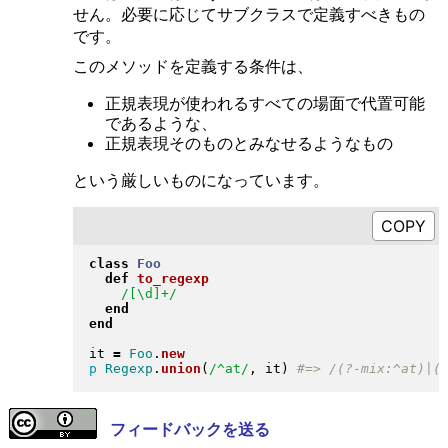
せん。必要に応じてサブクラスで定義すべきもの
です。
このメソッドを定義する条件は、
正規表現が使われるすべての場面で代置可能
であるような、
正規表現そのものとみなせるようなもの
という厳しいものになっています。
class
Foo
def
to_regexp
/[\d]+/
end
end
it 
=
Foo
.
new
p
Regexp
.
union
(
/^at/
, it
)
フィードバックを送る