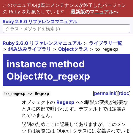
このマニュアルは既にメンテナンスが終了したバージョン
の Ruby を対象としています。
最新版のマニュアルへ
Ruby 2.6.0 リファレンスマニュアル
Ruby 2.6.0 リファレンスマニュアル
ライブラリ一覧
組み込みライブラリ
Objectクラス
to_regexp
instance method
Object#to_regexp
[
permalink
][
rdoc
]
to_regexp -> Regexp
オブジェクトの
Regexp
への暗黙の変換が必要な
ときに内部で呼ばれます。デフォルトでは定義さ
れていません。
説明のためここに記載してありますが、このメソ
ッドは実際には Object クラスには定義されていま