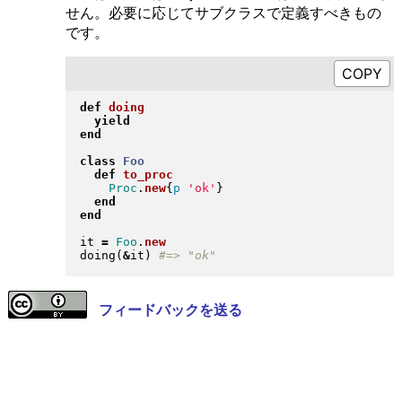
せん。必要に応じてサブクラスで定義すべきもの
です。
def
doing
yield
end
class
Foo
def
to_proc
Proc
.
new
{
p
'ok'
}
end
end
it 
=
Foo
.
new
doing
(
&
it
)
フィードバックを送る