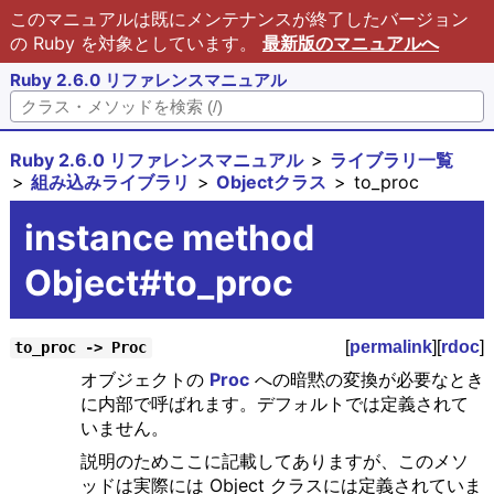
このマニュアルは既にメンテナンスが終了したバージョン
の Ruby を対象としています。
最新版のマニュアルへ
Ruby 2.6.0 リファレンスマニュアル
Ruby 2.6.0 リファレンスマニュアル
ライブラリ一覧
組み込みライブラリ
Objectクラス
to_proc
instance method
Object#to_proc
[
permalink
][
rdoc
]
to_proc -> Proc
オブジェクトの
Proc
への暗黙の変換が必要なとき
に内部で呼ばれます。デフォルトでは定義されて
いません。
説明のためここに記載してありますが、このメソ
ッドは実際には Object クラスには定義されていま