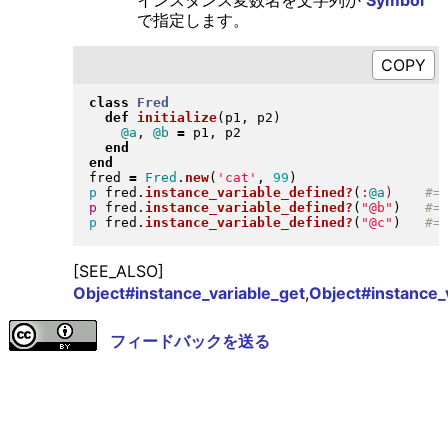
インスタンス変数名を文字列か
Symbol
で指定します。
class
Fred
def
initialize
(
p1, p2
)
@a
, 
@b
=
 p1, p2

end
end
fred 
=
Fred
.
new
(
'cat'
, 
99
)
p
 fred
.
instance_variable_defined?
(
:
@a
)
p
 fred
.
instance_variable_defined?
(
"
@b
"
)
p
 fred
.
instance_variable_defined?
(
"
@c
"
)
[SEE_ALSO]
Object#instance_variable_get
,
Object#instance_
フィードバックを送る