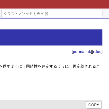
[
permalink
][
rdoc
]
を返すように（同値性を判定するように）再定義されるこ