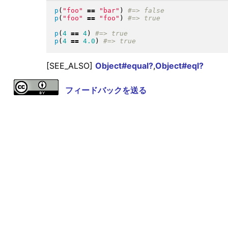
p
(
"
foo
"
==
"
bar
"
)
p
(
"
foo
"
==
"
foo
"
)
p
(
4
==
4
)
p
(
4
==
4.0
)
[SEE_ALSO]
Object#equal?
,
Object#eql?
フィードバックを送る