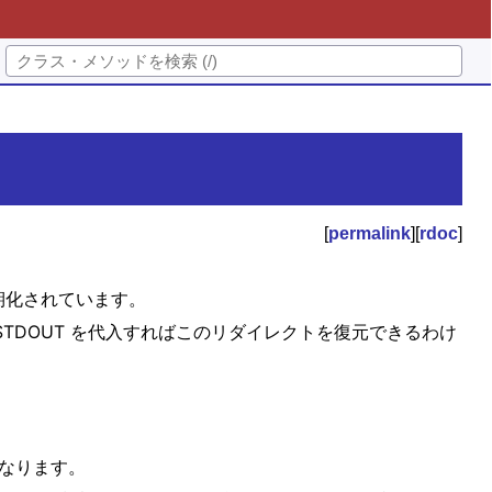
[
permalink
][
rdoc
]
期化されています。
STDOUT を代入すればこのリダイレクトを復元できるわけ
異なります。