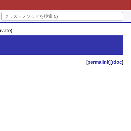
vate)
[
permalink
][
rdoc
]