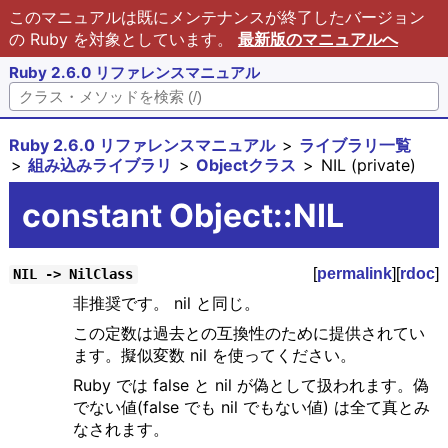
このマニュアルは既にメンテナンスが終了したバージョン
の Ruby を対象としています。
最新版のマニュアルへ
Ruby 2.6.0 リファレンスマニュアル
Ruby 2.6.0 リファレンスマニュアル
ライブラリ一覧
組み込みライブラリ
Objectクラス
NIL (private)
constant Object::NIL
[
permalink
][
rdoc
]
NIL -> NilClass
非推奨です。 nil と同じ。
この定数は過去との互換性のために提供されてい
ます。擬似変数 nil を使ってください。
Ruby では false と nil が偽として扱われます。偽
でない値(false でも nil でもない値) は全て真とみ
なされます。