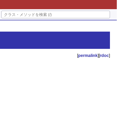
[
permalink
][
rdoc
]