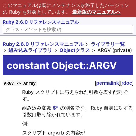
このマニュアルは既にメンテナンスが終了したバージョン
の Ruby を対象としています。
最新版のマニュアルへ
Ruby 2.6.0 リファレンスマニュアル
Ruby 2.6.0 リファレンスマニュアル
ライブラリ一覧
組み込みライブラリ
Objectクラス
ARGV (private)
constant Object::ARGV
[
permalink
][
rdoc
]
ARGV -> Array
Ruby スクリプトに与えられた引数を表す配列で
す。
組み込み変数
$*
の別名です。 Ruby 自身に対する
引数は取り除かれています。
例:
スクリプト argv.rb の内容が