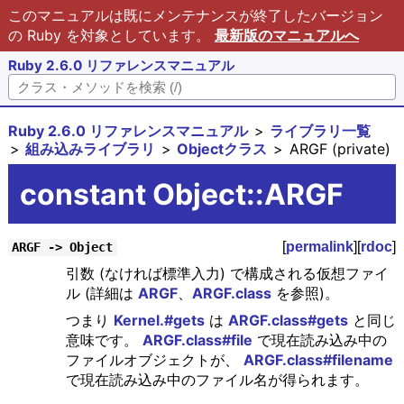
このマニュアルは既にメンテナンスが終了したバージョン
の Ruby を対象としています。
最新版のマニュアルへ
Ruby 2.6.0 リファレンスマニュアル
Ruby 2.6.0 リファレンスマニュアル
ライブラリ一覧
組み込みライブラリ
Objectクラス
ARGF (private)
constant Object::ARGF
[
permalink
][
rdoc
]
ARGF -> Object
引数 (なければ標準入力) で構成される仮想ファイ
ル (詳細は
ARGF
、
ARGF.class
を参照)。
つまり
Kernel.#gets
は
ARGF.class#gets
と同じ
意味です。
ARGF.class#file
で現在読み込み中の
ファイルオブジェクトが、
ARGF.class#filename
で現在読み込み中のファイル名が得られます。