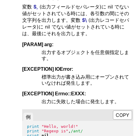
変数
$,
(出力フィールドセパレータ)に nil でない
値がセットされている時には、各引数の間にその
文字列を出力します。変数
$\
(出力レコードセパ
レータ)に nil でない値がセットされている時に
は、最後にそれを出力します。
[PARAM] arg:
出力するオブジェクトを任意個指定しま
す。
[EXCEPTION] IOError:
標準出力が書き込み用にオープンされて
いなければ発生します。
[EXCEPTION] Errno::EXXX:
出力に失敗した場合に発生します。
例
print
"
Hello, world!
"
print
"
Regexp is
"
,
/ant/
print
nil