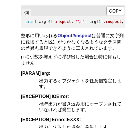
例
print
 arg
[
0
]
.
inspect
, 
"
\n
"
, arg
[
1
]
.
inspect
, 
整形に用いられる
Object#inspect
は普通に文字列
に変換すると区別がつかなくなるようなクラス間
の差異も表現できるように工夫されています。
p に引数を与えずに呼び出した場合は特に何もし
ません。
[PARAM] arg:
出力するオブジェクトを任意個指定しま
す。
[EXCEPTION] IOError:
標準出力が書き込み用にオープンされて
いなければ発生します。
[EXCEPTION] Errno::EXXX:
出力に失敗した場合に発生します。