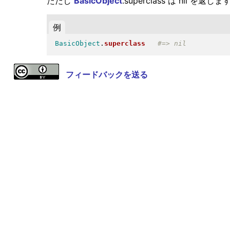
ただし
BasicObject
.superclass は nil を返しま
例
BasicObject
.
superclass
フィードバックを送る