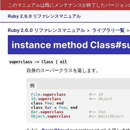
このマニュアルは既にメンテナンスが終了したバージョンの 
Ruby 2.6.0 リファレンスマニュアル
Ruby 2.6.0 リファレンスマニュアル
ライブラリ一覧
instance method Class#s
superclass -> Class | nil
自身のスーパークラスを返します。
例
File
.
superclass
IO
.
superclass
class
Foo
; 
end
class
Bar
<
Foo
; 
end
Bar
.
superclass
Object
.
superclass