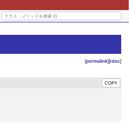
[
permalink
][
rdoc
]