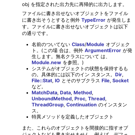
obj を指定された出力先に再帰的に出力します。
ファイルに書き出せないオブジェクトをファイル
に書き出そうとすると例外
TypeError
が発生しま
す。ファイルに書き出せないオブジェクトは以下
の通りです。
名前のついてない
Class
/
Module
オブジェク
ト。(この場 合は、例外
ArgumentError
が発
生します。無名クラスについて は、
Module.new
を参照。)
システムがオブジェクトの状態を保持するも
の。具体的には以下のイン スタンス。
Dir
,
File::Stat
,
IO
とそのサブクラス
File
,
Socket
など。
MatchData
,
Data
,
Method
,
UnboundMethod
,
Proc
,
Thread
,
ThreadGroup
,
Continuation
のインスタン
ス。
特異メソッドを定義したオブジェクト
また、これらのオブジェクトを間接的に指すオブ
ジェクトなども書き出せません。例えば、デフォ