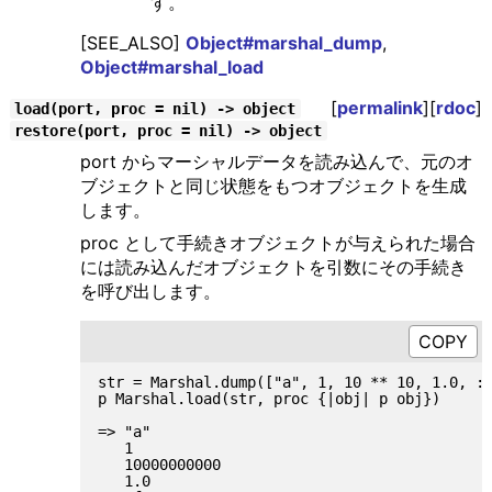
す。
[SEE_ALSO]
Object#marshal_dump
,
Object#marshal_load
[
permalink
][
rdoc
]
load(port, proc = nil) -> object
restore(port, proc = nil) -> object
port からマーシャルデータを読み込んで、元のオ
ブジェクトと同じ状態をもつオブジェクトを生成
します。
proc として手続きオブジェクトが与えられた場合
には読み込んだオブジェクトを引数にその手続き
を呼び出します。
str = Marshal.dump(["a", 1, 10 ** 10, 1.0, :f
p Marshal.load(str, proc {|obj| p obj})

=> "a"

   1

   10000000000

   1.0
