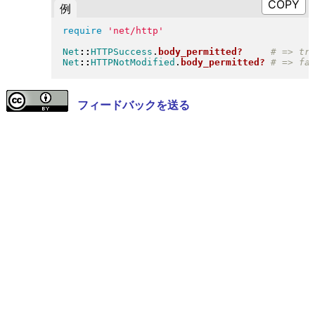
例
require
'net/http'
Net
::
HTTPSuccess
.
body_permitted?
Net
::
HTTPNotModified
.
body_permitted?
フィードバックを送る