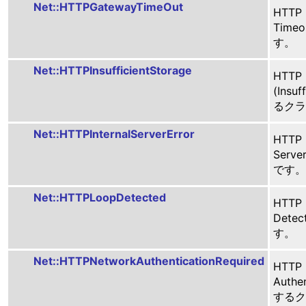
Net::HTTPGatewayTimeOut
HTTP
Time
す。
Net::HTTPInsufficientStorage
HTTP
(Insu
るクラ
Net::HTTPInternalServerError
HTTP 
Serv
です。
Net::HTTPLoopDetected
HTTP
Dete
す。
Net::HTTPNetworkAuthenticationRequired
HTTP
Authe
するク