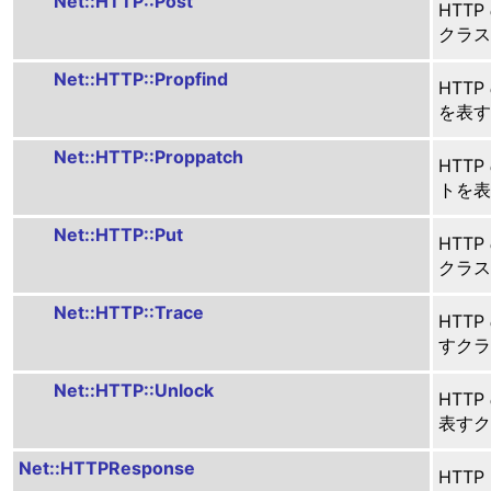
Net::HTTP::Post
HTT
クラス
Net::HTTP::Propfind
HTTP
を表す
Net::HTTP::Proppatch
HTTP
トを表
Net::HTTP::Put
HTT
クラス
Net::HTTP::Trace
HTTP
すクラ
Net::HTTP::Unlock
HTTP
表すク
Net::HTTPResponse
HTT