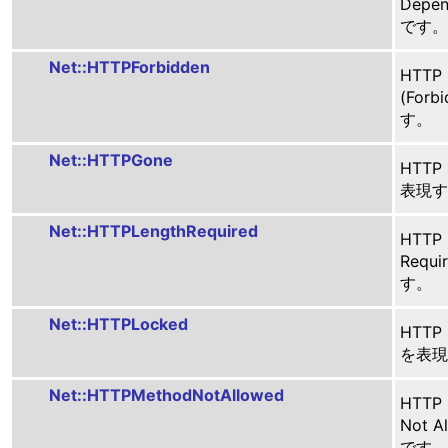
Depe
です。
Net::HTTPForbidden
HTTP
(For
す。
Net::HTTPGone
HTTP
表現す
Net::HTTPLengthRequired
HTTP
Requ
す。
Net::HTTPLocked
HTTP
を表現
Net::HTTPMethodNotAllowed
HTTP
Not 
です。