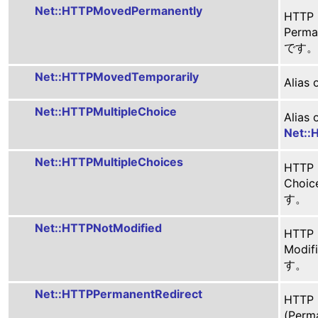
Net::HTTPMovedPermanently
HTTP
Perm
です。
Net::HTTPMovedTemporarily
Alias 
Net::HTTPMultipleChoice
Alias 
Net::
Net::HTTPMultipleChoices
HTTP
Choi
す。
Net::HTTPNotModified
HTTP
Modi
す。
Net::HTTPPermanentRedirect
HTTP
(Perm