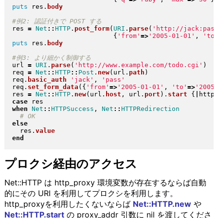
puts
 res
.
body
res 
=
Net
::
HTTP
.
post_form
(
URI
.
parse
(
'http://jack:pas
{
'from'
=>
'2005-01-01'
, 
'to
puts
 res
.
body
url 
=
URI
.
parse
(
'http://www.example.com/todo.cgi'
)
req 
=
Net
::
HTTP
::
Post
.
new
(
url
.
path
)
req
.
basic_auth
'jack'
, 
'pass'
req
.
set_form_data
(
{
'from'
=>
'2005-01-01'
, 
'to'
=>
'2005
res 
=
Net
::
HTTP
.
new
(
url
.
host
, url
.
port
)
.
start
{
|
http
case
when
Net
::
HTTPSuccess
, 
Net
::
HTTPRedirection
else
  res
.
value
end
プロクシ経由のアクセス
Net::HTTP は http_proxy 環境変数が存在するならば自動
的にその URI を利用してプロクシを利用します。
http_proxyを利用したくないならば
Net::HTTP.new
や
Net::HTTP.start
の proxy_addr 引数に nil を渡してくださ