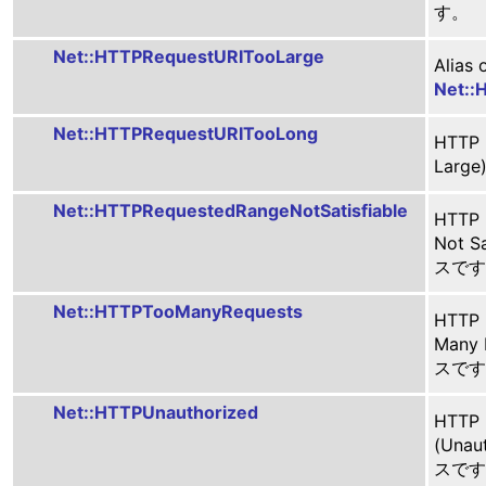
す。
Net::HTTPRequestURITooLarge
Alias 
Net::
Net::HTTPRequestURITooLong
HTTP
Lar
Net::HTTPRequestedRangeNotSatisfiable
HTTP
Not 
スです
Net::HTTPTooManyRequests
HTTP
Many
スです
Net::HTTPUnauthorized
HTTP
(Una
スです