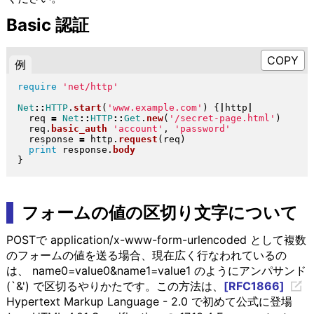
Basic 認証
例
require
'net/http'
Net
::
HTTP
.
start
(
'www.example.com'
)
{
|
http
|
  req 
=
Net
::
HTTP
::
Get
.
new
(
'/secret-page.html'
)
  req
.
basic_auth
'account'
, 
'password'
  response 
=
 http
.
request
(
req
)
print
 response
.
body
}
フォームの値の区切り文字について
POSTで application/x-www-form-urlencoded として複数
のフォームの値を送る場合、現在広く行なわれているの
は、 name0=value0&name1=value1 のようにアンパサンド
(`&') で区切るやりかたです。この方法は、
[RFC1866]
Hypertext Markup Language - 2.0 で初めて公式に登場