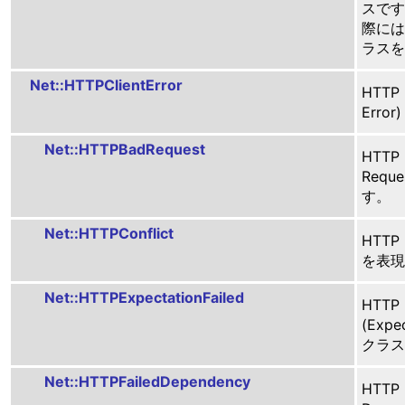
スです。
際には 
ラスを
Net::HTTPClientError
HTTP
Err
Net::HTTPBadRequest
HTTP
Requ
す。
Net::HTTPConflict
HTTP 
を表現
Net::HTTPExpectationFailed
HTTP
(Expe
クラス
Net::HTTPFailedDependency
HTTP