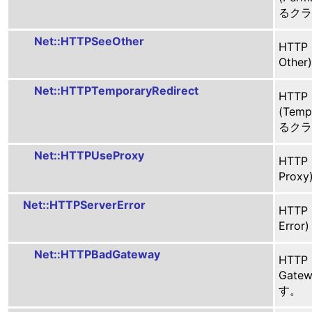
るクラ
Net::HTTPSeeOther
HTTP
Oth
Net::HTTPTemporaryRedirect
HTTP
(Temp
るクラ
Net::HTTPUseProxy
HTTP
Pro
Net::HTTPServerError
HTTP
Err
Net::HTTPBadGateway
HTTP
Gat
す。