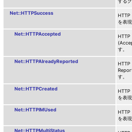
するク
Net::HTTPSuccess
HTTP
を表現
Net::HTTPAccepted
HTTP
(Acc
す。
Net::HTTPAlreadyReported
HTTP
Repo
す。
Net::HTTPCreated
HTTP
を表現
Net::HTTPIMUsed
HTTP
を表現
Net::HTTPMultiStatus