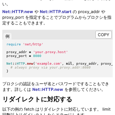
い。
Net::HTTP.new
や
Net::HTTP.start
の proxy_addr や
proxy_port を指定することでプログラムからプロクシを指
定することもできます。
例
require
'net/http'
proxy_addr 
=
'your.proxy.host'
proxy_port 
=
8080
Net
::
HTTP
.
new
(
'example.com'
, 
nil
, proxy_addr, proxy_
}
プロクシの認証をユーザ名とパスワードですることもでき
ます。詳しくは
Net::HTTP.new
を参照してください。
リダイレクトに対応する
以下の例の fetch はリダイレクトに対応しています。 limit
回数以上リダイレクトしたらエラーにします。