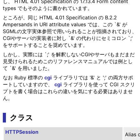
し、 HTML 4.01 Specification の 17.13.4 Form content
types でもそのように書かれています。
ところが、同じ HTML 4.01 Specification の B.2.2
Ampersands in URI attribute values では、この `&' が
SGMLの文字実体参照で用いられることが指摘されており、
CGIやサーバの実装者に対し `&' の代わりにセミコロン `;'
をサポートすることを奨めています。
しかし、実際には `;' を解釈しないCGIやサーバもまだまだ
見受けられるためこのリファレンスマニュアルでは例とし
て `&' を用いました。
なお Ruby 標準の
cgi
ライブラリでは '&' と ';' の両方サポ
ートしていますので、
cgi
ライブラリを使って CGI スクリ
プトを書く場合はこれらの違いを気にする必要はありませ
ん。
クラス
HTTPSession
Alias 