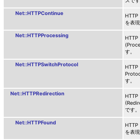
スです
Net::HTTPContinue
HTTP
を表現
Net::HTTPProcessing
HTTP
(Pro
す。
Net::HTTPSwitchProtocol
HTTP 
Prot
す。
Net::HTTPRedirection
HTTP
(Red
です。
Net::HTTPFound
HTTP
を表現