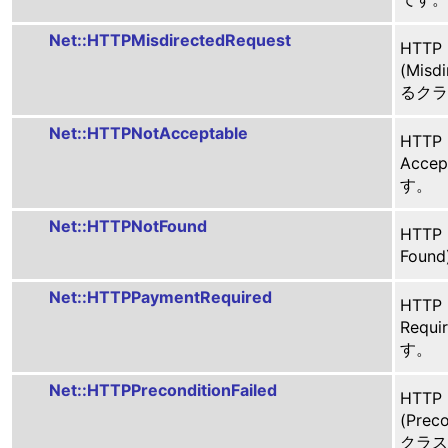
Net::HTTPMisdirectedRequest
HTTP
(Misd
るクラ
Net::HTTPNotAcceptable
HTTP
Acce
す。
Net::HTTPNotFound
HTTP
Fou
Net::HTTPPaymentRequired
HTTP
Requ
す。
Net::HTTPPreconditionFailed
HTTP
(Prec
クラス