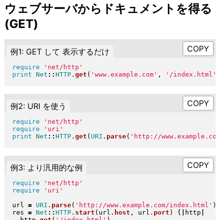
ウェブサーバからドキュメントを得る
(GET)
例1: GET して 表示するだけ
require
'net/http'
print
Net
::
HTTP
.
get
(
'www.example.com'
, 
'/index.html'
例2: URI を使う
require
'net/http'
require
'uri'
print
Net
::
HTTP
.
get
(
URI
.
parse
(
'http://www.example.co
例3: より汎用的な例
require
'net/http'
require
'uri'
url 
=
URI
.
parse
(
'http://www.example.com/index.html'
)
res 
=
Net
::
HTTP
.
start
(
url
.
host
, url
.
port
)
{
|
http
|
  http
.
get
(
'/index.html'
)