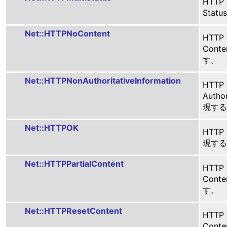
HTTP
Sta
Net::HTTPNoContent
HTTP
Cont
す。
Net::HTTPNonAuthoritativeInformation
HTTP
Author
現する
Net::HTTPOK
HTTP
現する
Net::HTTPPartialContent
HTTP
Cont
す。
Net::HTTPResetContent
HTTP
Cont