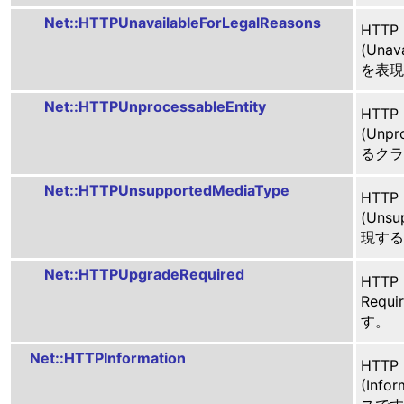
Net::HTTPUnavailableForLegalReasons
HTTP
(Unava
を表現
Net::HTTPUnprocessableEntity
HTTP
(Unpr
るクラ
Net::HTTPUnsupportedMediaType
HTTP
(Unsu
現する
Net::HTTPUpgradeRequired
HTTP
Requ
す。
Net::HTTPInformation
HTTP
(Inf