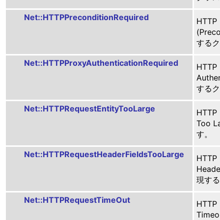
Net::HTTPPreconditionRequired
HTTP
(Prec
するク
Net::HTTPProxyAuthenticationRequired
HTTP
Authe
するク
Net::HTTPRequestEntityTooLarge
HTTP
Too 
す。
Net::HTTPRequestHeaderFieldsTooLarge
HTTP
Heade
現する
Net::HTTPRequestTimeOut
HTTP
Time