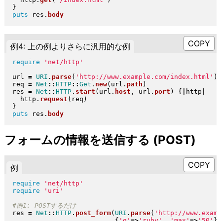
}
puts
 res
.
body
例4: 上の例よりさらに汎用的な例
require
'net/http'
url 
=
URI
.
parse
(
'http://www.example.com/index.html'
)
req 
=
Net
::
HTTP
::
Get
.
new
(
url
.
path
)
res 
=
Net
::
HTTP
.
start
(
url
.
host
, url
.
port
)
{
|
http
|
  http
.
request
(
req
)
}
puts
 res
.
body
フォームの情報を送信する (POST)
例
require
'net/http'
require
'uri'
res 
=
Net
::
HTTP
.
post_form
(
URI
.
parse
(
'http://www.exam
{
'q'
=>
'ruby'
, 
'max'
=>
'50'
}