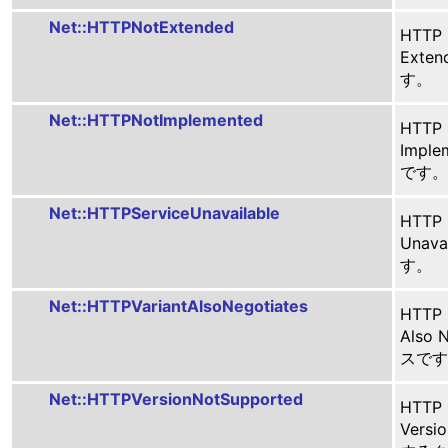
Net::HTTPNotExtended
HTTP
Exte
す。
Net::HTTPNotImplemented
HTTP
Impl
です。
Net::HTTPServiceUnavailable
HTTP
Unav
す。
Net::HTTPVariantAlsoNegotiates
HTTP
Also
スです
Net::HTTPVersionNotSupported
HTTP
Versi