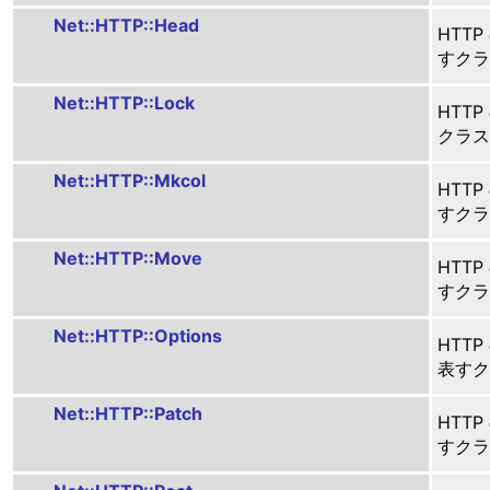
Net::HTTP::Head
HTT
すクラ
Net::HTTP::Lock
HTT
クラス
Net::HTTP::Mkcol
HTTP
すクラ
Net::HTTP::Move
HTT
すクラ
Net::HTTP::Options
HTTP
表すク
Net::HTTP::Patch
HTTP
すクラ