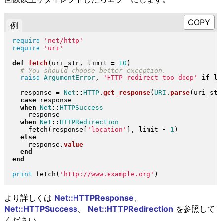
例
require
'net/http'
require
'uri'
def
fetch
(
uri_str, limit 
=
10
)
raise
ArgumentError
, 
'HTTP redirect too deep'
if
 l
  response 
=
Net
::
HTTP
.
get_response
(
URI
.
parse
(
uri_st
case
 response

when
Net
::
HTTPSuccess
    response

when
Net
::
HTTPRedirection
    fetch
(
response
[
'location'
]
, limit 
-
1
)
else
    response
.
value
end
end
print
 fetch
(
'http://www.example.org'
)
より詳しくは
Net::HTTPResponse
、
Net::HTTPSuccess
、
Net::HTTPRedirection
を参照して
ください。