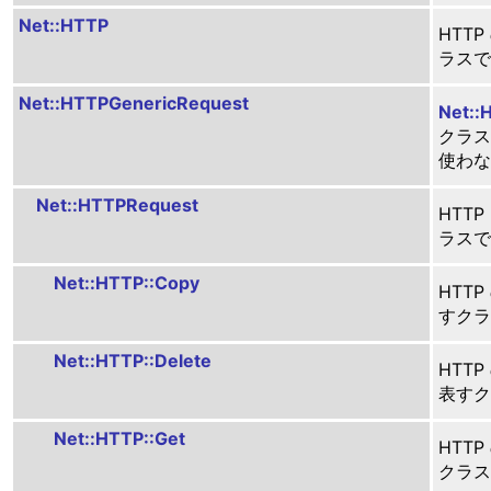
Net::HTTP
HTT
ラスで
Net::HTTPGenericRequest
Net::
クラス
使わな
Net::HTTPRequest
HTT
ラスで
Net::HTTP::Copy
HTT
すクラ
Net::HTTP::Delete
HTTP
表すク
Net::HTTP::Get
HTT
クラス