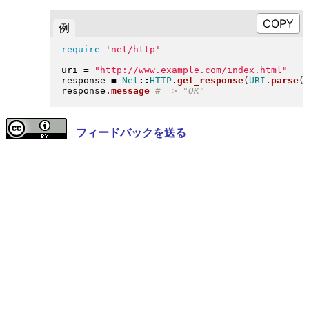
例
require
'net/http'
uri 
=
"
http://www.example.com/index.html
"
response 
=
Net
::
HTTP
.
get_response
(
URI
.
parse
(
response
.
message
フィードバックを送る