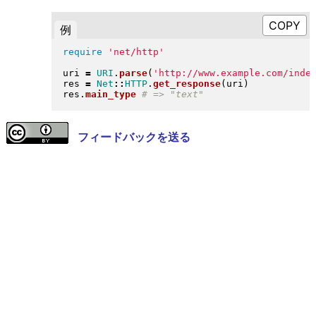
例
require
'net/http'
uri 
=
URI
.
parse
(
'http://www.example.com/inde
res 
=
Net
::
HTTP
.
get_response
(
uri
)
res
.
main_type
フィードバックを送る