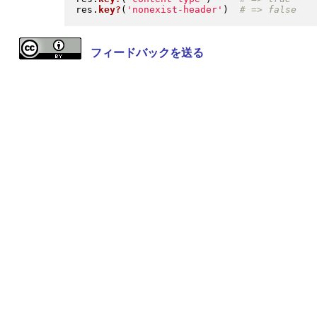
res
.
key?
(
'nonexist-header'
)
フィードバックを送る