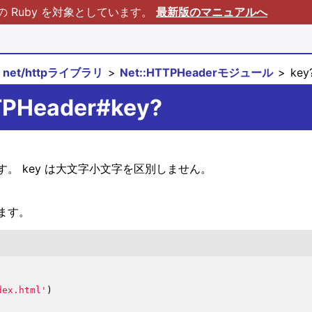
Ruby を対象としています。
最新版のマニュアルへ
net/httpライブラリ
Net::HTTPHeaderモジュール
key
TTPHeader#key?
す。 key は大文字小文字を区別しません。
ます。
dex.html'
)