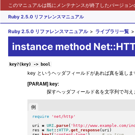
このマニュアルは既にメンテナンスが終了したバージョンの 
Ruby 2.5.0 リファレンスマニュアル
Ruby 2.5.0 リファレンスマニュアル
ライブラリ一覧
instance method Net::H
key?(key) -> bool
key というヘッダフィールドがあれば真を返しま
[PARAM] key:
探すヘッダフィールド名を文字列で与え
例
require
'net/http'
uri 
=
URI
.
parse
(
'http://www.example.com/in
res 
=
Net
::
HTTP
.
get_response
(
uri
)
res
.
key?
(
'content-type'
)