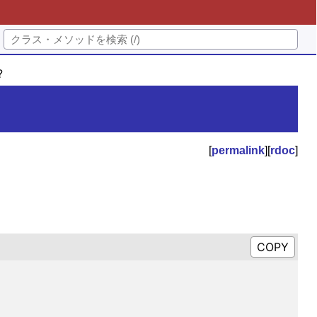
?
[
permalink
][
rdoc
]