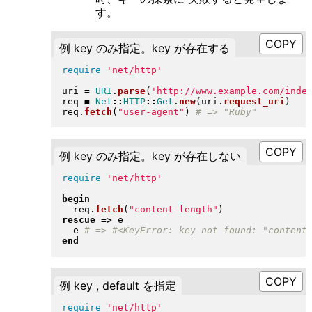
す。
例 key のみ指定。key が存在する
require
'net/http'
uri 
=
URI
.
parse
(
'http://www.example.com/inde
req 
=
Net
::
HTTP
::
Get
.
new
(
uri
.
request_uri
)
req
.
fetch
(
"
user-agent
"
)
例 key のみ指定。key が存在しない
require
'net/http'
begin
  req
.
fetch
(
"
content-length
"
)
rescue
=>
 e

  e 
end
例 key , default を指定
require
'net/http'