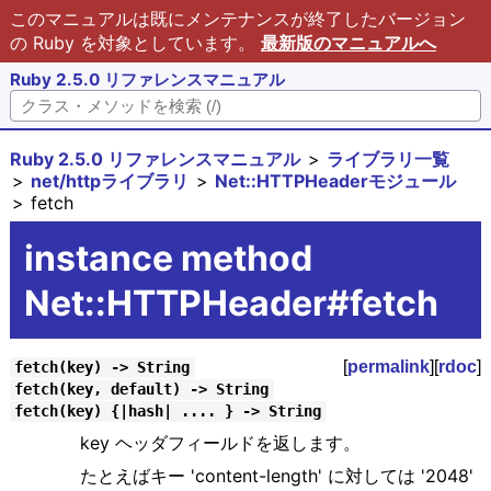
このマニュアルは既にメンテナンスが終了したバージョン
の Ruby を対象としています。
最新版のマニュアルへ
Ruby 2.5.0 リファレンスマニュアル
Ruby 2.5.0 リファレンスマニュアル
ライブラリ一覧
net/httpライブラリ
Net::HTTPHeaderモジュール
fetch
instance method
Net::HTTPHeader#fetch
[
permalink
][
rdoc
]
fetch(key) -> String
fetch(key, default) -> String
fetch(key) {|hash| .... } -> String
key ヘッダフィールドを返します。
たとえばキー 'content-length' に対しては '2048'