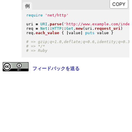
例
require
'net/http'
uri 
=
URI
.
parse
(
'http://www.example.com/inde
req 
=
Net
::
HTTP
::
Get
.
new
(
uri
.
request_uri
)
req
.
each_value
{
|
value
|
puts
 value 
}
フィードバックを送る