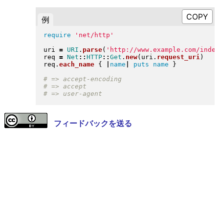
例
require
'net/http'
uri 
=
URI
.
parse
(
'http://www.example.com/inde
req 
=
Net
::
HTTP
::
Get
.
new
(
uri
.
request_uri
)
req
.
each_name
{
|
name
|
puts
name
}
フィードバックを送る