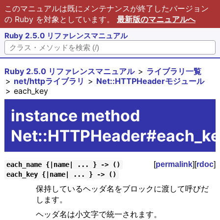
このマニュアルは既にメンテナンスが終了したバージョン
の Ruby を対象としています。
最新版のマニュアルへ
Ruby 2.5.0 リファレンスマニュアル
Ruby 2.5.0 リファレンスマニュアル
ライブラリ一覧
net/httpライブラリ
Net::HTTPHeaderモジュール
each_key
instance method
Net::HTTPHeader#each_k
[
permalink
][
rdoc
]
each_name {|name| ... } -> ()
each_key {|name| ... } -> ()
保持しているヘッダ名をブロックに渡して呼びだ
します。
ヘッダ名は小文字で統一されます。