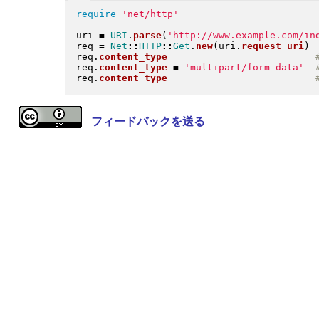
require
'net/http'
uri 
=
URI
.
parse
(
'http://www.example.com/in
req 
=
Net
::
HTTP
::
Get
.
new
(
uri
.
request_uri
)
req
.
content_type
req
.
content_type
=
'multipart/form-data'
req
.
content_type
フィードバックを送る