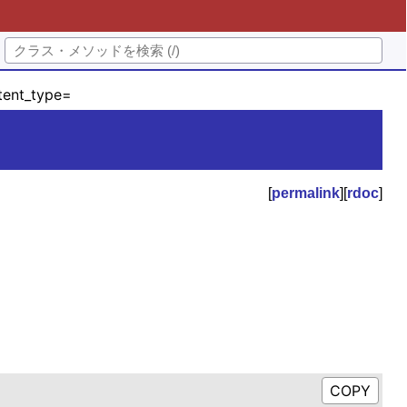
ent_type=
[
permalink
][
rdoc
]