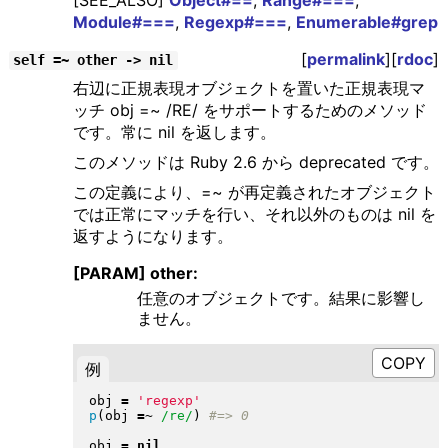
[SEE_ALSO]
Object#==
,
Range#===
,
Module#===
,
Regexp#===
,
Enumerable#grep
[
permalink
][
rdoc
]
self =~ other -> nil
右辺に正規表現オブジェクトを置いた正規表現マ
ッチ obj =~ /RE/ をサポートするためのメソッド
です。常に nil を返します。
このメソッドは Ruby 2.6 から deprecated です。
この定義により、=~ が再定義されたオブジェクト
では正常にマッチを行い、それ以外のものは nil を
返すようになります。
[PARAM] other:
任意のオブジェクトです。結果に影響し
ません。
例
obj 
=
'regexp'
p
(
obj 
=~
/re/
)
obj 
=
nil