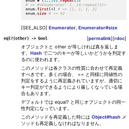
enum 
=
(
1
..
14
)
.
repeat
(
3
)
enum
.
first
(
4
)
enum
.
size
[SEE_ALSO]
Enumerator
,
Enumerator#size
[
permalink
][
rdoc
]
eql?(other) -> bool
オブジェクトと other が等しければ真を返しま
す。
Hash
で二つのキーが等しいかどうかを判定す
るのに使われます。
このメソッドは各クラスの性質に合わせて再定義
すべきです。多くの場合、 == と同様に同値性の
判定をするように再定義されていますが、適切に
キー判定ができるようにより厳しくなっている場
合もあります。
デフォルトでは equal? と同じオブジェクトの同一
性判定になっています。
このメソッドを再定義した時には
Object#hash
メ
ソッドも再定義しなければなりません。