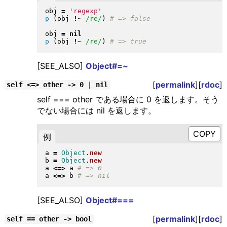
obj 
=
'regexp'
p
(
obj 
!~
/re/
)
obj 
=
nil
p
(
obj 
!~
/re/
)
[SEE_ALSO]
Object#=~
[
permalink
][
rdoc
]
self <=> other -> 0 | nil
self === other である場合に 0 を返します。そう
でない場合には nil を返します。
例
a 
=
Object
.
new
b 
=
Object
.
new
a 
<=>
 a 
a 
<=>
 b 
[SEE_ALSO]
Object#===
[
permalink
][
rdoc
]
self == other -> bool