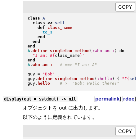
class
A
class
<<
self
def
class_name
to_s
end
end
end
A
.
define_singleton_method
(
:who_am_i
)
do
"
I am: 
#{
class_name
}
"
end
A
.
who_am_i
guy 
=
"
Bob
"
guy
.
define_singleton_method
(
:hello
)
{
"
#{
sel
guy
.
hello
[
permalink
][
rdoc
]
display(out = $stdout) -> nil
オブジェクトを out に出力します。
以下のように定義されています。