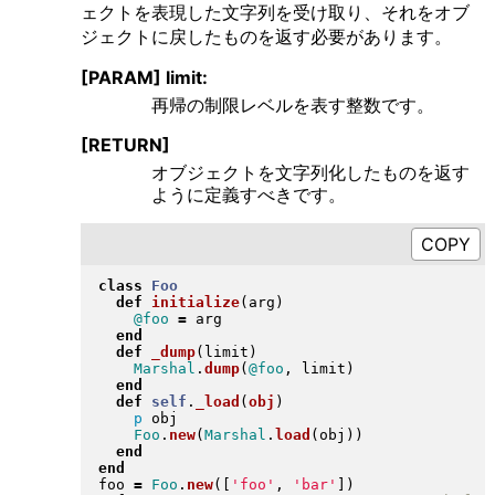
ェクトを表現した文字列を受け取り、それをオブ
ジェクトに戻したものを返す必要があります。
[PARAM] limit:
再帰の制限レベルを表す整数です。
[RETURN]
オブジェクトを文字列化したものを返す
ように定義すべきです。
class
Foo
def
initialize
(
arg
)
@foo
=
 arg

end
def
_dump
(
limit
)
Marshal
.
dump
(
@foo
, limit
)
end
def
self
.
_load
(
obj
)
p
 obj

Foo
.
new
(
Marshal
.
load
(
obj
)
)
end
end
foo 
=
Foo
.
new
(
[
'foo'
, 
'bar'
]
)