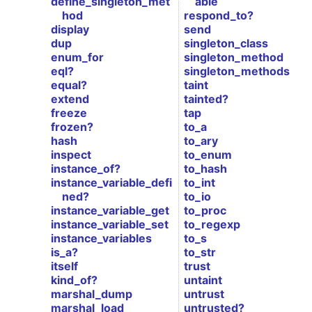
define_singleton_met
able
hod
respond_to?
display
send
dup
singleton_class
enum_for
singleton_method
eql?
singleton_methods
equal?
taint
extend
tainted?
freeze
tap
frozen?
to_a
hash
to_ary
inspect
to_enum
instance_of?
to_hash
instance_variable_defi
to_int
ned?
to_io
instance_variable_get
to_proc
instance_variable_set
to_regexp
instance_variables
to_s
is_a?
to_str
itself
trust
kind_of?
untaint
marshal_dump
untrust
marshal_load
untrusted?