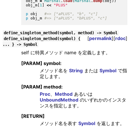
obj_m 
=
Marshal
.
load
(
Marshal
.
dump
(
obj
)
)
obj_m
[
1
]
<<
"
PLUS
"
p
 obj   
p
 obj_m 
define_singleton_method(symbol, method) -> Symbol
[
permalink
][
rdoc
]
define_singleton_method(symbol) {
... } -> Symbol
self に特異メソッド name を定義します。
[PARAM] symbol:
メソッド名を
String
または
Symbol
で指
定します。
[PARAM] method:
Proc
、
Method
あるいは
UnboundMethod
のいずれかのインスタ
ンスを指定します。
[RETURN]
メソッド名を表す
Symbol
を返します。