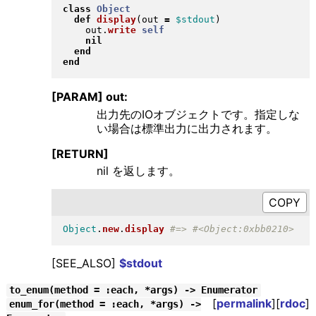
class
Object
def
display
(
out 
=
$stdout
)
    out
.
write
self
nil
end
end
[PARAM] out:
出力先のIOオブジェクトです。指定しな
い場合は標準出力に出力されます。
[RETURN]
nil を返します。
Object
.
new
.
display
[SEE_ALSO]
$stdout
to_enum(method = :each, *args) -> Enumerator
[
permalink
][
rdoc
]
enum_for(method = :each, *args) ->