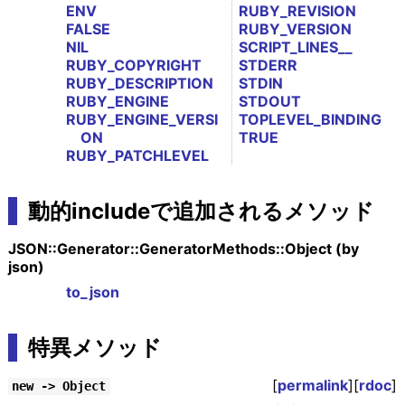
ENV
RUBY_REVISION
FALSE
RUBY_VERSION
NIL
SCRIPT_LINES__
RUBY_COPYRIGHT
STDERR
RUBY_DESCRIPTION
STDIN
RUBY_ENGINE
STDOUT
RUBY_ENGINE_VERSI
TOPLEVEL_BINDING
ON
TRUE
RUBY_PATCHLEVEL
動的includeで追加されるメソッド
JSON::Generator::GeneratorMethods::Object (by
json)
to_json
特異メソッド
[
permalink
][
rdoc
]
new -> Object