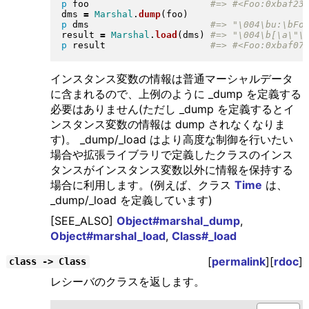
p
 foo                      
dms 
=
Marshal
.
dump
(
foo
)
p
 dms                      
result 
=
Marshal
.
load
(
dms
)
p
 result                   
インスタンス変数の情報は普通マーシャルデータ
に含まれるので、上例のように _dump を定義する
必要はありません(ただし _dump を定義するとイ
ンスタンス変数の情報は dump されなくなりま
す)。 _dump/_load はより高度な制御を行いたい
場合や拡張ライブラリで定義したクラスのインス
タンスがインスタンス変数以外に情報を保持する
場合に利用します。(例えば、クラス
Time
は、
_dump/_load を定義しています)
[SEE_ALSO]
Object#marshal_dump
,
Object#marshal_load
,
Class#_load
[
permalink
][
rdoc
]
class -> Class
レシーバのクラスを返します。