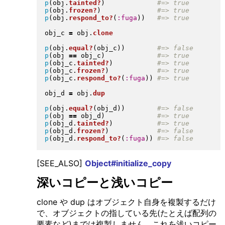
p
(
obj
.
tainted?
)
p
(
obj
.
frozen?
)
p
(
obj
.
respond_to?
(
:fuga
)
)
obj_c 
=
 obj
.
clone
p
(
obj
.
equal?
(
obj_c
)
)
p
(
obj 
==
 obj_c
)
p
(
obj_c
.
tainted?
)
p
(
obj_c
.
frozen?
)
p
(
obj_c
.
respond_to?
(
:fuga
)
)
obj_d 
=
 obj
.
dup
p
(
obj
.
equal?
(
obj_d
)
)
p
(
obj 
==
 obj_d
)
p
(
obj_d
.
tainted?
)
p
(
obj_d
.
frozen?
)
p
(
obj_d
.
respond_to?
(
:fuga
)
)
[SEE_ALSO]
Object#initialize_copy
深いコピーと浅いコピー
clone や dup はオブジェクト自身を複製するだけ
で、オブジェクトの指している先(たとえば配列の
要素など)までは複製しません。これを浅いコピー