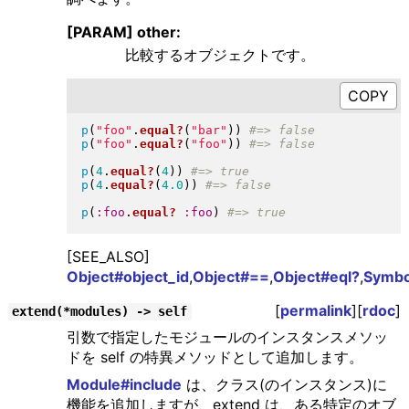
[PARAM] other:
比較するオブジェクトです。
p
(
"
foo
"
.
equal?
(
"
bar
"
)
)
p
(
"
foo
"
.
equal?
(
"
foo
"
)
)
p
(
4
.
equal?
(
4
)
)
p
(
4
.
equal?
(
4.0
)
)
p
(
:foo
.
equal?
:foo
)
[SEE_ALSO]
Object#object_id
,
Object#==
,
Object#eql?
,
Symbo
[
permalink
][
rdoc
]
extend(*modules) -> self
引数で指定したモジュールのインスタンスメソッ
ドを self の特異メソッドとして追加します。
Module#include
は、クラス(のインスタンス)に
機能を追加しますが、extend は、ある特定のオブ