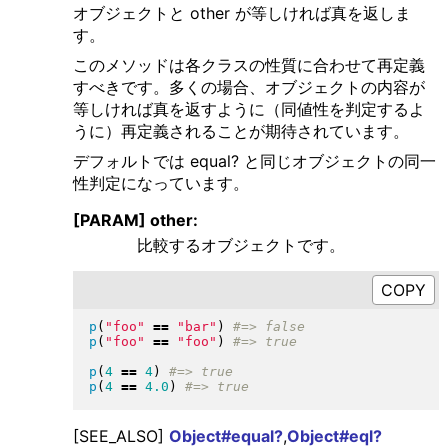
オブジェクトと other が等しければ真を返しま
す。
このメソッドは各クラスの性質に合わせて再定義
すべきです。多くの場合、オブジェクトの内容が
等しければ真を返すように（同値性を判定するよ
うに）再定義されることが期待されています。
デフォルトでは equal? と同じオブジェクトの同一
性判定になっています。
[PARAM] other:
比較するオブジェクトです。
p
(
"
foo
"
==
"
bar
"
)
p
(
"
foo
"
==
"
foo
"
)
p
(
4
==
4
)
p
(
4
==
4.0
)
[SEE_ALSO]
Object#equal?
,
Object#eql?