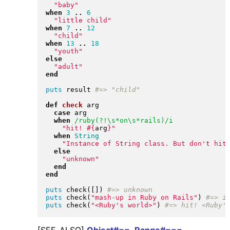
"
baby
"
when
3
..
6
"
little child
"
when
7
..
12
"
child
"
when
13
..
18
"
youth
"
else
"
adult
"
end
puts
 result 
def
check
 arg

case
 arg

when
/ruby(?!\s*on\s*rails)/i
"
hit! 
#{
arg
}
"
when
String
"
Instance of String class. But don't hit
else
"
unknown
"
end
end
puts
 check
(
[
]
)
puts
 check
(
"
mash-up in Ruby on Rails
"
)
puts
 check
(
"
<Ruby's world>
"
)