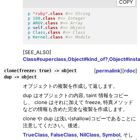
p
"
ruby
"
.
class
p
100
.
class
p
ARGV
.
class
p
self
.
class
p
Class
.
class
p
Kernel
.
class
[SEE_ALSO]
Class#superclass
,
Object#kind_of?
,
Object#inst
[
permalink
][
rdoc
]
clone(freeze: true) -> object
dup -> object
オブジェクトの複製を作成して返します。
dup はオブジェクトの内容, taint 情報をコピー
し、 clone はそれに加えて freeze, 特異メソッド
などの情報も含めた完全な複製を作成します。
clone や dup は浅い(shallow)コピーであることに
注意してください。後述。
TrueClass
,
FalseClass
,
NilClass
,
Symbol
, そし