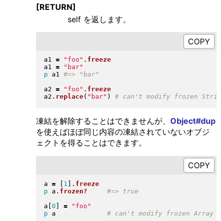
[RETURN]
self を返します。
a1 
=
"
foo
"
.
freeze
a1 
=
"
bar
"
p
 a1 
a2 
=
"
foo
"
.
freeze
a2
.
replace
(
"
bar
"
)
凍結を解除することはできませんが、
Object#dup
を使えばほぼ同じ内容の凍結されていないオブジ
ェクトを得ることはできます。
a 
=
[
1
]
.
freeze
p
 a
.
frozen?
a
[
0
]
=
"
foo
"
p
 a             