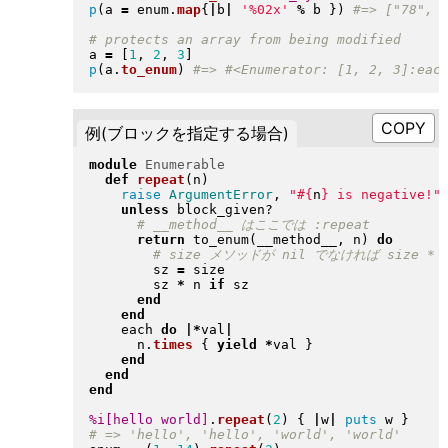
p
(
a 
=
 enum
.
map
{
|
b
|
'%02x'
%
 b 
}
)
a 
=
[
1
, 
2
, 
3
]
p
(
a
.
to_enum
)
例(ブロックを指定する場合)
module
Enumerable
def
repeat
(
n
)
raise
ArgumentError
, 
"
#{
n
}
 is negative!
"
unless
 block_given?

return
 to_enum
(
__method__, n
)
do
        sz 
=
 size

        sz 
*
 n 
if
 sz

end
end
    each 
do
|
*
val
|
      n
.
times
{
yield
*
val 
}
end
end
end
%i[hello world]
.
repeat
(
2
)
{
|
w
|
puts
 w 
}