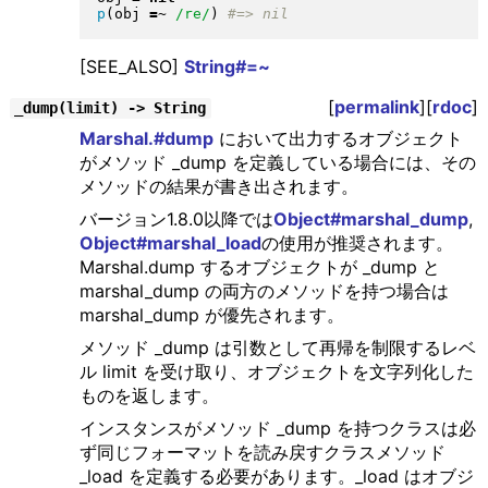
p
(
obj 
=~
/re/
)
[SEE_ALSO]
String#=~
[
permalink
][
rdoc
]
_dump(limit) -> String
Marshal.#dump
において出力するオブジェクト
がメソッド _dump を定義している場合には、その
メソッドの結果が書き出されます。
バージョン1.8.0以降では
Object#marshal_dump
,
Object#marshal_load
の使用が推奨されます。
Marshal.dump するオブジェクトが _dump と
marshal_dump の両方のメソッドを持つ場合は
marshal_dump が優先されます。
メソッド _dump は引数として再帰を制限するレベ
ル limit を受け取り、オブジェクトを文字列化した
ものを返します。
インスタンスがメソッド _dump を持つクラスは必
ず同じフォーマットを読み戻すクラスメソッド
_load を定義する必要があります。_load はオブジ