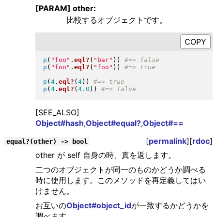
[PARAM] other:
比較するオブジェクトです。
p
(
"
foo
"
.
eql?
(
"
bar
"
)
)
p
(
"
foo
"
.
eql?
(
"
foo
"
)
)
p
(
4
.
eql?
(
4
)
)
p
(
4
.
eql?
(
4.0
)
)
[SEE_ALSO]
Object#hash
,
Object#equal?
,
Object#==
[
permalink
][
rdoc
]
equal?(other) -> bool
other が self 自身の時、真を返します。
二つのオブジェクトが同一のものかどうか調べる
時に使用します。このメソッドを再定義してはい
けません。
お互いの
Object#object_id
が一致するかどうかを
調べます。