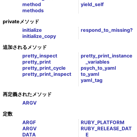
method
yield_self
methods
privateメソッド
initialize
respond_to_missing?
initialize_copy
追加されるメソッド
pretty_inspect
pretty_print_instance
pretty_print
_variables
pretty_print_cycle
psych_to_yaml
pretty_print_inspect
to_yaml
yaml_tag
再定義されたメソッド
ARGV
定数
ARGF
RUBY_PLATFORM
ARGV
RUBY_RELEASE_DAT
DATA
E