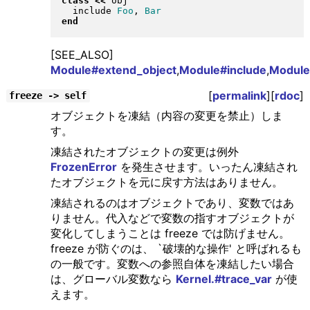
class
<<
 obj

  include 
Foo
, 
Bar
end
[SEE_ALSO]
Module#extend_object
,
Module#include
,
Module
[
permalink
][
rdoc
]
freeze -> self
オブジェクトを凍結（内容の変更を禁止）しま
す。
凍結されたオブジェクトの変更は例外
FrozenError
を発生させます。いったん凍結され
たオブジェクトを元に戻す方法はありません。
凍結されるのはオブジェクトであり、変数ではあ
りません。代入などで変数の指すオブジェクトが
変化してしまうことは freeze では防げません。
freeze が防ぐのは、 `破壊的な操作' と呼ばれるも
の一般です。変数への参照自体を凍結したい場合
は、グローバル変数なら
Kernel.#trace_var
が使
えます。