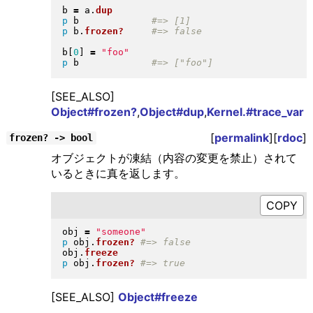
b 
=
 a
.
dup
p
 b             
p
 b
.
frozen?
b
[
0
]
=
"
foo
"
p
 b             
[SEE_ALSO]
Object#frozen?
,
Object#dup
,
Kernel.#trace_var
[
permalink
][
rdoc
]
frozen? -> bool
オブジェクトが凍結（内容の変更を禁止）されて
いるときに真を返します。
obj 
=
"
someone
"
p
 obj
.
frozen?
obj
.
freeze
p
 obj
.
frozen?
[SEE_ALSO]
Object#freeze