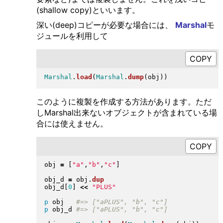
(shallow copy)といいます。
深い(deep)コピーが必要な場合には、
Marshal
モ
ジュールを利用して
Marshal
.
load
(
Marshal
.
dump
(
obj
)
)
このように複製を作成する方法があります。ただ
しMarshal出来ないオブジェクトが含まれている場
合には使えません。
obj 
=
[
"
a
"
,
"
b
"
,
"
c
"
]
obj_d 
=
 obj
.
dup
obj_d
[
0
]
<<
"
PLUS
"
p
 obj   
p
 obj_d 