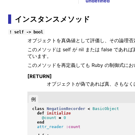
undefined
インスタンスメソッド
! self -> bool
オブジェクトを真偽値として評価し、その論理否
このメソッドは self が nil または fa
ています。
このメソッドを再定義しても Ruby の制御式において
[RETURN]
オブジェクトが偽であれば真、さもなく
例
class
NegationRecorder
<
BasicObject
def
initialize
@count
=
0
end
attr_reader
:count