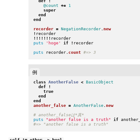
def
!
@count
+=
1
super
end
end
recorder
=
NegationRecorder
.
new
!
!
!
!
!
!
!
!
puts
'hoge'
if
!
recorder

puts
 recorder
.
count
例
class
AnotherFalse
<
BasicObject
def
!
true
end
end
another_false
=
AnotherFalse
.
new
puts
"
another false is a truth
"
if