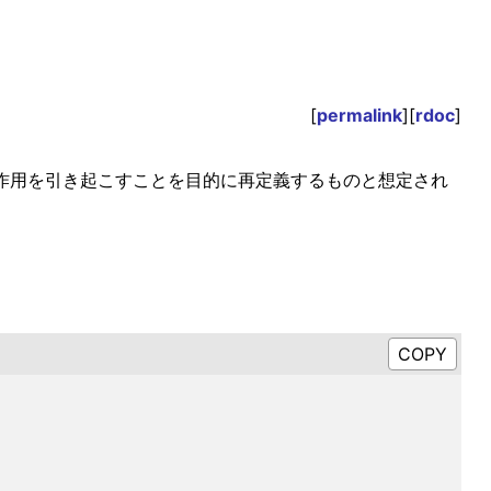
[
permalink
][
rdoc
]
伴って副作用を引き起こすことを目的に再定義するものと想定され