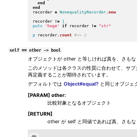
end
end
recorder 
=
NonequalityRecorder
.
new
recorder 
!=
1
puts
'hoge'
if
 recorder 
!=
"
str
"
p
 recorder
.
count
self == other -> bool
オブジェクトが other と等しければ真を、さも
このメソッドは各クラスの性質に合わせて、サブ
再定義することが期待されています。
デフォルトでは
Object#equal?
と同じオブジェ
[PARAM] other:
比較対象となるオブジェクト
[RETURN]
other が self と同値であれば真、さも
例