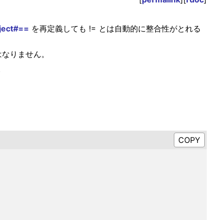
ject#==
を再定義しても != とは自動的に整合性がとれる
はなりません。
。