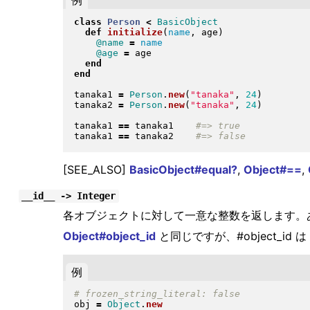
class
Person
<
BasicObject
def
initialize
(
name
, age
)
@name
=
name
@age
=
 age

end
end
tanaka1 
=
Person
.
new
(
"
tanaka
"
, 
24
)
tanaka2 
=
Person
.
new
(
"
tanaka
"
, 
24
)
tanaka1 
==
 tanaka1    
tanaka1 
==
 tanaka2    
[SEE_ALSO]
BasicObject#equal?
,
Object#==
,
__id__ -> Integer
各オブジェクトに対して一意な整数を返します。
Object#object_id
と同じですが、#object_id は
例
obj 
=
Object
.
new