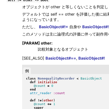
self != other -> bool
オブジェクトが other と等しくないことを判定
デフォルトでは self == other を評価し
ようになっています。
ただし、
BasicObject#!=
自身や
BasicObject#!
このメソッドは主に論理式の評価に伴って副作用
[PARAM] other:
比較対象となるオブジェクト
[SEE_ALSO]
BasicObject#==
,
BasicObject#!
例
class
NonequalityRecorder
<
BasicObject
def
initialize
@count
=
0
end
attr_reader
:count
def
!=
(
other
)
@count
+=
1
super