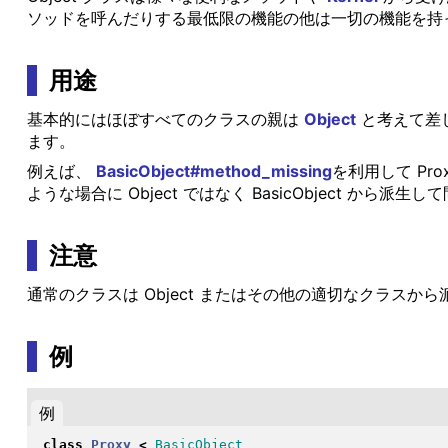
ソッドを呼んだりする最低限の機能の他は一切の機能を持
用途
基本的にはほぼすべてのクラスの親は
Object
と考えて差し
ます。
例えば、
BasicObject#method_missing
を利用して Pr
ような場合に Object ではなく BasicObject から派
注意
通常のクラスは Object またはその他の適切なクラスから派
例
例
class
Proxy
<
BasicObject