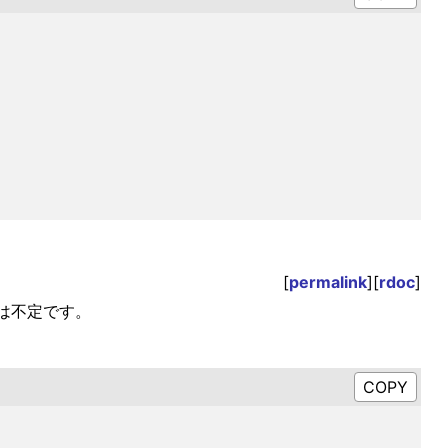
[
permalink
][
rdoc
]
は不定です。