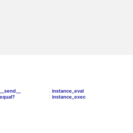
__send__
instance_eval
equal?
instance_exec