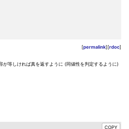
[
permalink
][
rdoc
]
が等しければ真を返すように (同値性を判定するように)