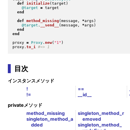
def
initialize
(
target
)
@target
=
 target

end
def
method_missing
(
message, 
*
args
)
@target
.
__send__
(
message, 
*
args
)
end
end
proxy 
=
Proxy
.
new
(
"
1
"
)
proxy
.
to_i
目次
インスタンスメソッド
!
==
!=
__id__
privateメソッド
method_missing
singleton_method_r
singleton_method_a
emoved
dded
singleton_method_