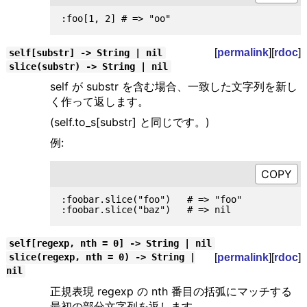
[
permalink
][
rdoc
]
self[substr] -> String | nil
slice(substr) -> String | nil
self が substr を含む場合、一致した文字列を新し
く作って返します。
(self.to_s[substr] と同じです。)
例:
:foobar.slice("foo")   # => "foo"

self[regexp, nth = 0] -> String | nil
[
permalink
][
rdoc
]
slice(regexp, nth = 0) -> String |
nil
正規表現 regexp の nth 番目の括弧にマッチする
最初の部分文字列を返します。