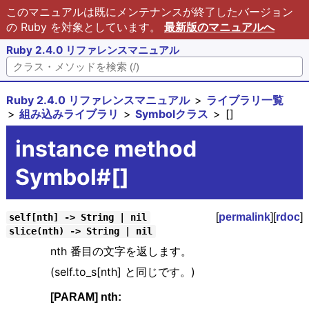
このマニュアルは既にメンテナンスが終了したバージョン
の Ruby を対象としています。
最新版のマニュアルへ
Ruby 2.4.0 リファレンスマニュアル
Ruby 2.4.0 リファレンスマニュアル
ライブラリ一覧
組み込みライブラリ
Symbolクラス
[]
instance method
Symbol#[]
[
permalink
][
rdoc
]
self[nth] -> String | nil
slice(nth) -> String | nil
nth 番目の文字を返します。
(self.to_s[nth] と同じです。)
[PARAM] nth: