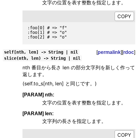
文字の位置を表す整数を指定します。
:foo[0] # => "f"

:foo[1] # => "o"

[
permalink
][
rdoc
]
self[nth, len] -> String | nil
slice(nth, len) -> String | nil
nth 番目から長さ len の部分文字列を新しく作って
返します。
(self.to_s[nth, len] と同じです。)
[PARAM] nth:
文字の位置を表す整数を指定します。
[PARAM] len:
文字列の長さを指定します。