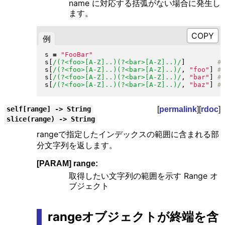
name に対応する括弧がない場合に発生し
ます。
例
s 
=
"
FooBar
"
s
[
/(?<foo>[A-Z]..)(?<bar>[A-Z]..)/
]
s
[
/(?<foo>[A-Z]..)(?<bar>[A-Z]..)/
, 
"
foo
"
]
s
[
/(?<foo>[A-Z]..)(?<bar>[A-Z]..)/
, 
"
bar
"
]
s
[
/(?<foo>[A-Z]..)(?<bar>[A-Z]..)/
, 
"
baz
"
]
[
permalink
][
rdoc
]
self[range] -> String
slice(range) -> String
rangeで指定したインデックスの範囲に含まれる部
分文字列を返します。
[PARAM] range:
取得したい文字列の範囲を示す Range オ
ブジェクト
rangeオブジェクトが終端を含