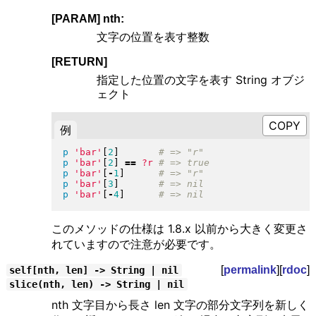
[PARAM] nth:
文字の位置を表す整数
[RETURN]
指定した位置の文字を表す String オブジ
ェクト
例
p
'bar'
[
2
]
p
'bar'
[
2
]
==
?r
p
'bar'
[
-
1
]
p
'bar'
[
3
]
p
'bar'
[
-
4
]
このメソッドの仕様は 1.8.x 以前から大きく変更さ
れていますので注意が必要です。
[
permalink
][
rdoc
]
self[nth, len] -> String | nil
slice(nth, len) -> String | nil
nth 文字目から長さ len 文字の部分文字列を新しく