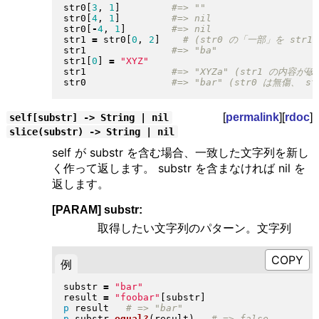
str0
[
3
, 
1
]
str0
[
4
, 
1
]
str0
[
-
4
, 
1
]
str1 
=
 str0
[
0
, 
2
]
str1               
str1
[
0
]
=
"
XYZ
"
str1               
str0               
[
permalink
][
rdoc
]
self[substr] -> String | nil
slice(substr) -> String | nil
self が substr を含む場合、一致した文字列を新し
く作って返します。 substr を含まなければ nil を
返します。
[PARAM] substr:
取得したい文字列のパターン。文字列
例
substr 
=
"
bar
"
result 
=
"
foobar
"
[
substr
]
p
 result   
p
 substr
.
equal?
(
result
)