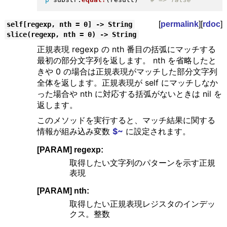
[
permalink
][
rdoc
]
self[regexp, nth = 0] -> String
slice(regexp, nth = 0) -> String
正規表現 regexp の nth 番目の括弧にマッチする
最初の部分文字列を返します。 nth を省略したと
きや 0 の場合は正規表現がマッチした部分文字列
全体を返します。正規表現が self にマッチしなか
った場合や nth に対応する括弧がないときは nil を
返します。
このメソッドを実行すると、マッチ結果に関する
情報が組み込み変数
$~
に設定されます。
[PARAM] regexp:
取得したい文字列のパターンを示す正規
表現
[PARAM] nth:
取得したい正規表現レジスタのインデッ
クス。整数