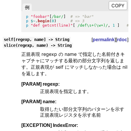
例
p
"
foobar
"
[
/bar/
]
p
$~
.
begin
(
0
)
p
"
def getcnt(line)
"
[
/def\s+(\w+)/
, 
1
]
[
permalink
][
rdoc
]
self[regexp, name] -> String
slice(regexp, name) -> String
正規表現 regexp の name で指定した名前付きキ
ャプチャにマッチする最初の部分文字列を返しま
す。正規表現が self にマッチしなかった場合は nil
を返します。
[PARAM] regexp:
正規表現を指定します。
[PARAM] name:
取得したい部分文字列のパターンを示す
正規表現レジスタを示す名前
[EXCEPTION] IndexError: