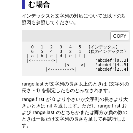
む場合
インデックスと文字列の対応については以下の対
照図も参照してください。
  0   1   2   3   4   5   (インデックス)

 -6  -5  -4  -3  -2  -1   (負のインデックス)

| a | b | c | d | e | f |

|<--------->|                'abcdef'[0..2]  
                |<----->|    'abcdef'[4..5]  
range.last が文字列の長さ以上のときは (文字列の
長さ - 1) を指定したものとみなされます。
range.first が 0 より小さいか文字列の長さより大
きいときは nil を返します。ただし range.first お
よび range.last のどちらかまたは両方が負の数の
ときは一度だけ文字列の長さを足して再試行しま
す。