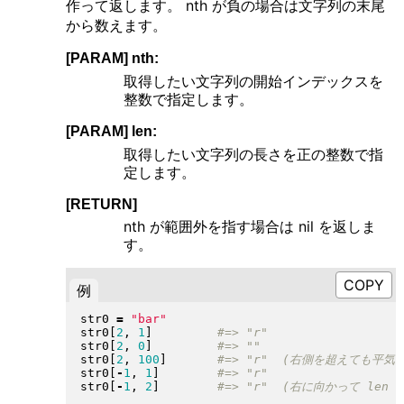
作って返します。 nth が負の場合は文字列の末尾
から数えます。
[PARAM] nth:
取得したい文字列の開始インデックスを
整数で指定します。
[PARAM] len:
取得したい文字列の長さを正の整数で指
定します。
[RETURN]
nth が範囲外を指す場合は nil を返しま
す。
例
str0 
=
"
bar
"
str0
[
2
, 
1
]
str0
[
2
, 
0
]
str0
[
2
, 
100
]
str0
[
-
1
, 
1
]
str0
[
-
1
, 
2
]