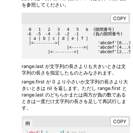
を参照してください。
 0   1   2   3   4   5   6  (隙間番号)

-6  -5  -4  -3  -2  -1      (負の隙間番号)

 | a | b | c | d | e | f |

 |<--------->|                'abcdef'[0...3]
                 |<----->|    'abcdef'[4...6]
range.last が文字列の長さよりも大きいときは文
字列の長さを指定したものとみなされます。
range.first が 0 より小さいか文字列の長さより大
きいときは nil を返します。ただし range.first と
range.last のどちらかまたは両方が負の数である
ときは一度だけ文字列の長さを足して再試行しま
す。
例
'abcd'
[
2
...
3
]