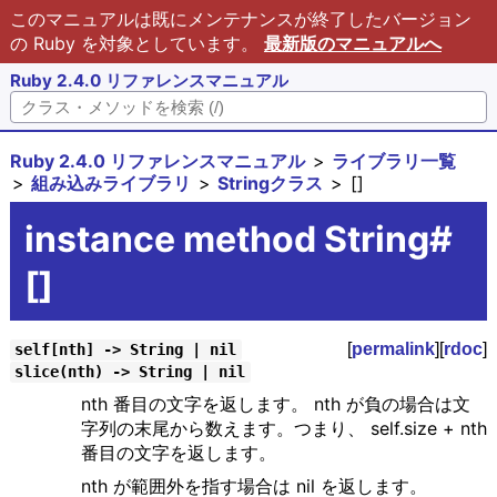
このマニュアルは既にメンテナンスが終了したバージョン
の Ruby を対象としています。
最新版のマニュアルへ
Ruby 2.4.0 リファレンスマニュアル
Ruby 2.4.0 リファレンスマニュアル
ライブラリ一覧
組み込みライブラリ
Stringクラス
[]
instance method String#
[]
[
permalink
][
rdoc
]
self[nth] -> String | nil
slice(nth) -> String | nil
nth 番目の文字を返します。 nth が負の場合は文
字列の末尾から数えます。つまり、 self.size + nth
番目の文字を返します。
nth が範囲外を指す場合は nil を返します。