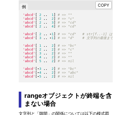
例
'abcd'
[
2
..
1
]
'abcd'
[
2
..
2
]
'abcd'
[
2
..
3
]
'abcd'
[
2
..
4
]
'abcd'
[
2
..
-
1
]
'abcd'
[
3
..
-
1
]
'abcd'
[
1
..
2
]
'abcd'
[
2
..
2
]
'abcd'
[
3
..
2
]
'abcd'
[
4
..
2
]
'abcd'
[
5
..
2
]
'abcd'
[
-
3
..
2
]
'abcd'
[
-
4
..
2
]
'abcd'
[
-
5
..
2
]
rangeオブジェクトが終端を含
まない場合
文字列と「隙間」の関係については以下の模式図