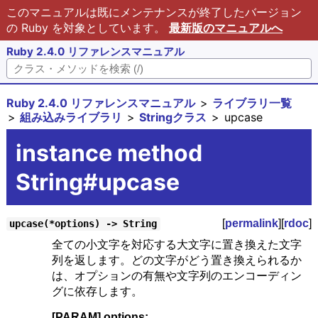
このマニュアルは既にメンテナンスが終了したバージョン
の Ruby を対象としています。
最新版のマニュアルへ
Ruby 2.4.0 リファレンスマニュアル
Ruby 2.4.0 リファレンスマニュアル
ライブラリ一覧
組み込みライブラリ
Stringクラス
upcase
instance method
String#upcase
[
permalink
][
rdoc
]
upcase(*options) -> String
全ての小文字を対応する大文字に置き換えた文字
列を返します。どの文字がどう置き換えられるか
は、オプションの有無や文字列のエンコーディン
グに依存します。
[PARAM] options: