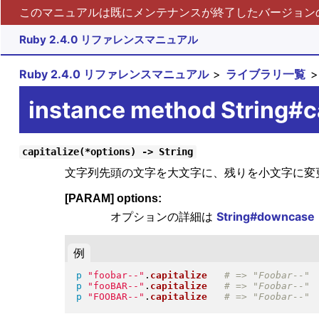
このマニュアルは既にメンテナンスが終了したバージョンの 
Ruby 2.4.0 リファレンスマニュアル
Ruby 2.4.0 リファレンスマニュアル
ライブラリ一覧
instance method String#c
capitalize(*options) -> String
文字列先頭の文字を大文字に、残りを小文字に変
[PARAM] options:
オプションの詳細は
String#downcase
例
p
"
foobar--
"
.
capitalize
p
"
fooBAR--
"
.
capitalize
p
"
FOOBAR--
"
.
capitalize