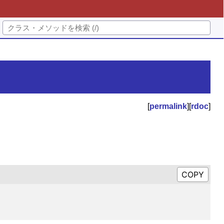
[
permalink
][
rdoc
]