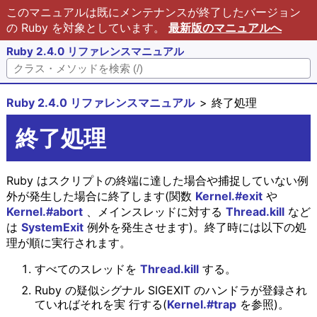
このマニュアルは既にメンテナンスが終了したバージョン
の Ruby を対象としています。
最新版のマニュアルへ
Ruby 2.4.0 リファレンスマニュアル
Ruby 2.4.0 リファレンスマニュアル
終了処理
終了処理
Ruby はスクリプトの終端に達した場合や捕捉していない例
外が発生した場合に終了します(関数
Kernel.#exit
や
Kernel.#abort
、メインスレッドに対する
Thread.kill
など
は
SystemExit
例外を発生させます)。終了時には以下の処
理が順に実行されます。
すべてのスレッドを
Thread.kill
する。
Ruby の疑似シグナル SIGEXIT のハンドラが登録され
ていればそれを実 行する(
Kernel.#trap
を参照)。