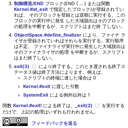
制御構造/END
ブロック(END { ... } または関数
Kernel.#at_exit
で指定したブロック)が登録されてい
れば、 そのブロックを登録とは逆順に実行する。この
ブロックの実行中に発生 した大域脱出はそのブロック
の処理を中断するが、スクリプトはまだ終 了しない。
ObjectSpace.#define_finalizer
により、ファイナ ラ
イザが登録されていればそれらを実行する。実行順序
は不定。 ファイナライザ実行中に発生した大域脱出は
そのファイナライザの処理 を中断するが、スクリプト
はまだ終了しない。
exit(3)
により終了する。このとき渡される終了ス
テータス値は終了方法によります。例えば、
スクリプトの終端に達した場合は 0
Kernel.#exit
に渡した引数
SystemExit
による例外以外は 1
関数
Kernel.#exit!
による終了は、
_exit(2)
を実行する
だけで、上記の処理はいずれも行われません。
フィードバックを送る