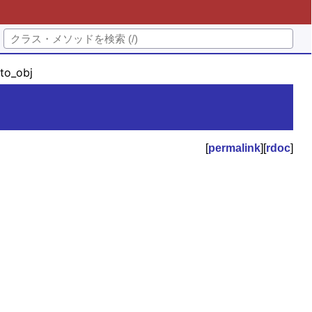
to_obj
[
permalink
][
rdoc
]