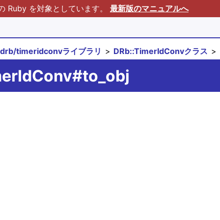
Ruby を対象としています。
最新版のマニュアルへ
drb/timeridconvライブラリ
DRb::TimerIdConvクラス
merIdConv#to_obj