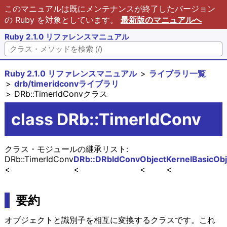
このマニュアルは既にメンテナンスが終了したバージョン
の Ruby を対象としています。
最新版のマニュアルへ
Ruby 2.1.0 リファレンスマニュアル
Ruby 2.1.0 リファレンスマニュアル
ライブラリ一覧
drb/timeridconvライブラリ
DRb::TimerIdConvクラス
class DRb::TimerIdConv
クラス・モジュールの継承リスト:
DRb::TimerIdConv
DRb::DRbIdConv
Object
Kernel
BasicObj
要約
オブジェクトと識別子を相互に変換するクラスです。これ