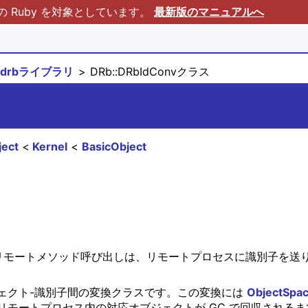
Ruby を対象としています。
最新版のマニュアルへ
drbライブラリ
DRb::DRbIdConvクラス
ject
Kernel
BasicObject
。リモートメソッド呼び出しは、リモートプロセスに識別子を送
ジェクト-識別子間の変換クラスです。この変換には
ObjectSpa
モートプロセス内の対応オブジェクトが GC で回収されるま