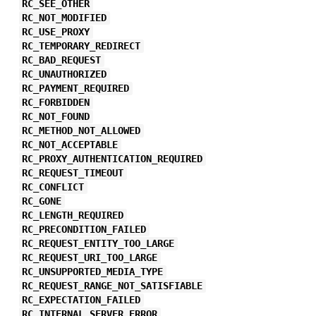
RC_SEE_OTHER
RC_NOT_MODIFIED
RC_USE_PROXY
RC_TEMPORARY_REDIRECT
RC_BAD_REQUEST
RC_UNAUTHORIZED
RC_PAYMENT_REQUIRED
RC_FORBIDDEN
RC_NOT_FOUND
RC_METHOD_NOT_ALLOWED
RC_NOT_ACCEPTABLE
RC_PROXY_AUTHENTICATION_REQUIRED
RC_REQUEST_TIMEOUT
RC_CONFLICT
RC_GONE
RC_LENGTH_REQUIRED
RC_PRECONDITION_FAILED
RC_REQUEST_ENTITY_TOO_LARGE
RC_REQUEST_URI_TOO_LARGE
RC_UNSUPPORTED_MEDIA_TYPE
RC_REQUEST_RANGE_NOT_SATISFIABLE
RC_EXPECTATION_FAILED
RC_INTERNAL_SERVER_ERROR