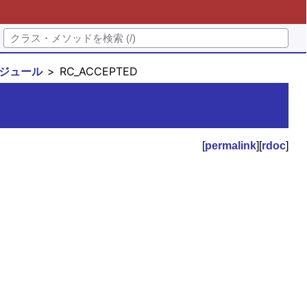
sモジュール
RC_ACCEPTED
[
permalink
][
rdoc
]