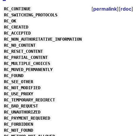
[
permalink
][
rdoc
]
RC_CONTINUE
RC_SWITCHING_PROTOCOLS
RC_OK
RC_CREATED
RC_ACCEPTED
RC_NON_AUTHORITATIVE_INFORMATION
RC_NO_CONTENT
RC_RESET_CONTENT
RC_PARTIAL_CONTENT
RC_MULTIPLE_CHOICES
RC_MOVED_PERMANENTLY
RC_FOUND
RC_SEE_OTHER
RC_NOT_MODIFIED
RC_USE_PROXY
RC_TEMPORARY_REDIRECT
RC_BAD_REQUEST
RC_UNAUTHORIZED
RC_PAYMENT_REQUIRED
RC_FORBIDDEN
RC_NOT_FOUND