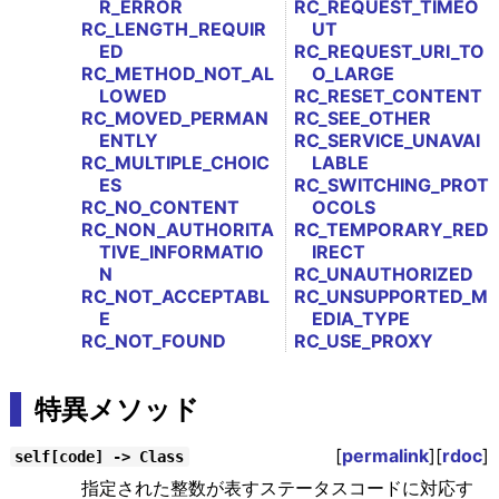
R_ERROR
RC_REQUEST_TIMEO
RC_LENGTH_REQUIR
UT
ED
RC_REQUEST_URI_TO
RC_METHOD_NOT_AL
O_LARGE
LOWED
RC_RESET_CONTENT
RC_MOVED_PERMAN
RC_SEE_OTHER
ENTLY
RC_SERVICE_UNAVAI
RC_MULTIPLE_CHOIC
LABLE
ES
RC_SWITCHING_PROT
RC_NO_CONTENT
OCOLS
RC_NON_AUTHORITA
RC_TEMPORARY_RED
TIVE_INFORMATIO
IRECT
N
RC_UNAUTHORIZED
RC_NOT_ACCEPTABL
RC_UNSUPPORTED_M
E
EDIA_TYPE
RC_NOT_FOUND
RC_USE_PROXY
特異メソッド
[
permalink
][
rdoc
]
self[code] -> Class
指定された整数が表すステータスコードに対応す