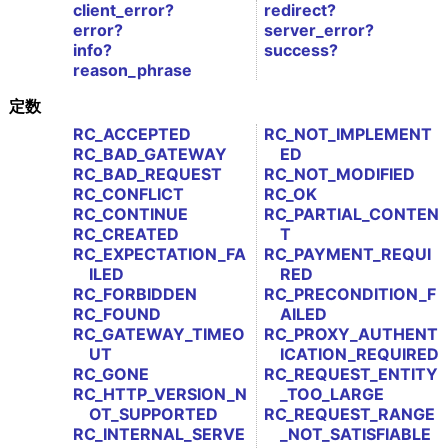
client_error?
redirect?
error?
server_error?
info?
success?
reason_phrase
定数
RC_ACCEPTED
RC_NOT_IMPLEMENT
RC_BAD_GATEWAY
ED
RC_BAD_REQUEST
RC_NOT_MODIFIED
RC_CONFLICT
RC_OK
RC_CONTINUE
RC_PARTIAL_CONTEN
RC_CREATED
T
RC_EXPECTATION_FA
RC_PAYMENT_REQUI
ILED
RED
RC_FORBIDDEN
RC_PRECONDITION_F
RC_FOUND
AILED
RC_GATEWAY_TIMEO
RC_PROXY_AUTHENT
UT
ICATION_REQUIRED
RC_GONE
RC_REQUEST_ENTITY
RC_HTTP_VERSION_N
_TOO_LARGE
OT_SUPPORTED
RC_REQUEST_RANGE
RC_INTERNAL_SERVE
_NOT_SATISFIABLE