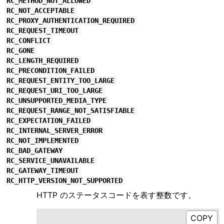
RC_METHOD_NOT_ALLOWED
RC_NOT_ACCEPTABLE
RC_PROXY_AUTHENTICATION_REQUIRED
RC_REQUEST_TIMEOUT
RC_CONFLICT
RC_GONE
RC_LENGTH_REQUIRED
RC_PRECONDITION_FAILED
RC_REQUEST_ENTITY_TOO_LARGE
RC_REQUEST_URI_TOO_LARGE
RC_UNSUPPORTED_MEDIA_TYPE
RC_REQUEST_RANGE_NOT_SATISFIABLE
RC_EXPECTATION_FAILED
RC_INTERNAL_SERVER_ERROR
RC_NOT_IMPLEMENTED
RC_BAD_GATEWAY
RC_SERVICE_UNAVAILABLE
RC_GATEWAY_TIMEOUT
RC_HTTP_VERSION_NOT_SUPPORTED
HTTP のステータスコードを表す整数です。