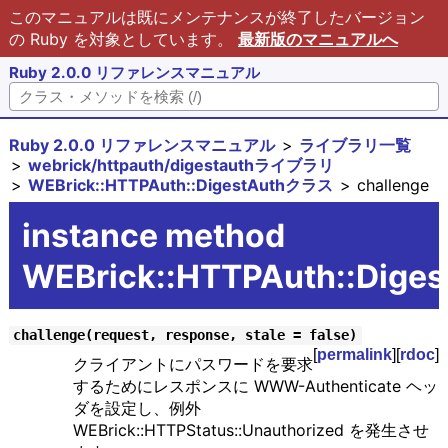
このマニュアルは既にメンテナンスが終了したバージョン
の Ruby を対象としています。
最新版のマニュアルへ
Ruby 2.0.0 リファレンスマニュアル
Ruby 2.0.0 リファレンスマニュアル
ライブラリ一覧
webrick/httpauth/digestauthライブラリ
WEBrick::HTTPAuth::DigestAuthクラス
challenge
instance method
WEBrick::HTTPAuth::Diges
challenge(request, response, stale = false)
[
permalink
][
rdoc
]
クライアントにパスワードを要求
するためにレスポンスに WWW-Authenticate ヘッ
ダを設定し、例外
WEBrick::HTTPStatus::Unauthorized を発生させ