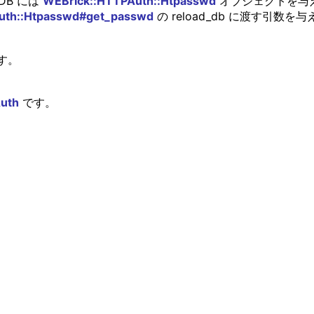
rDB には
WEBrick::HTTPAuth::Htpasswd
オブジェクトを与え
uth::Htpasswd#get_passwd
の reload_db に渡す引数を
す。
Auth
です。