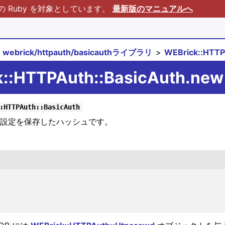
Ruby を対象としています。
最新版のマニュアルへ
webrick/httpauth/basicauthライブラリ
WEBrick::HTT
k::HTTPAuth::BasicAuth.new
:HTTPAuth::BasicAuth
ig は設定を保存したハッシュです。