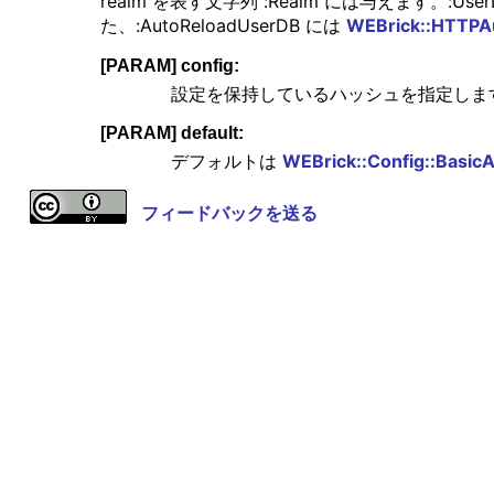
realm を表す文字列 :Realm には与えます。:Use
た、:AutoReloadUserDB には
WEBrick::HTTPA
[PARAM] config:
設定を保持しているハッシュを指定しま
[PARAM] default:
デフォルトは
WEBrick::Config::Basic
フィードバックを送る