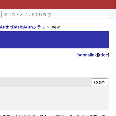
PAuth::BasicAuthクラス
new
[
permalink
][
rdoc
]