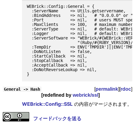
WEBrick::Config::General = {

  :ServerName     => Utils.getservername,

  :BindAddress    => nil,   # "0.0.0.0" or ":
  :Port           => nil,   # users MUST spec
  :MaxClients     => 100,   # maximum number 
  :ServerType     => nil,   # default: WEBric
  :Logger         => nil,   # default: WEBric
  :ServerSoftware => "WEBrick/#{WEBrick::VERS
                     "(Ruby/#{RUBY_VERSION}/#
  :TempDir        => ENV['TMPDIR']||ENV['TMP'
  :DoNotListen    => false,

  :StartCallback  => nil,

  :StopCallback   => nil,

  :AcceptCallback => nil,

  :DoNotReverseLookup => nil,

[
permalink
][
rdoc
]
General -> Hash
[redefined by
webrick/ssl
]
WEBrick::Config::SSL
の内容がマージされます。
フィードバックを送る