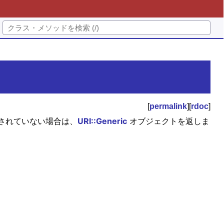
[
permalink
][
rdoc
]
定されていない場合は、
URI::Generic
オブジェクトを返しま