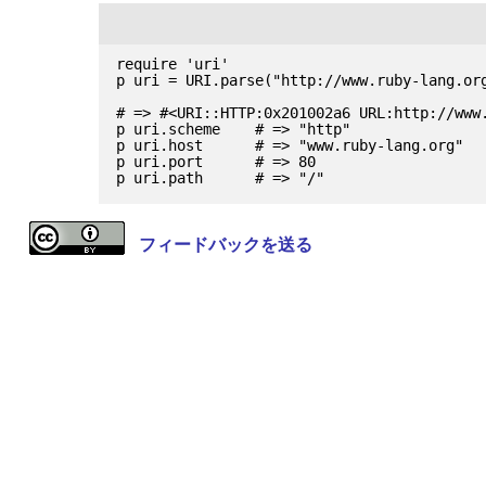
require 'uri'

p uri = URI.parse("http://www.ruby-lang.org
# => #<URI::HTTP:0x201002a6 URL:http://www.
p uri.scheme    # => "http"

p uri.host      # => "www.ruby-lang.org"

p uri.port      # => 80

フィードバックを送る