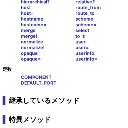
hierarchical?
relative?
host
route_from
host=
route_to
hostname
scheme
hostname=
scheme=
merge
select
merge!
to_s
normalize
user
normalize!
user=
opaque
userinfo
opaque=
userinfo=
定数
COMPONENT
DEFAULT_PORT
継承しているメソッド
特異メソッド