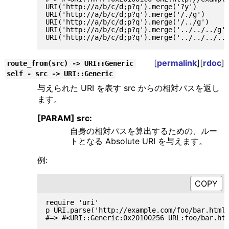
URI('http://a/b/c/d;p?q').merge('?y')        
URI('http://a/b/c/d;p?q').merge('/./g')      
URI('http://a/b/c/d;p?q').merge('/../g')     
URI('http://a/b/c/d;p?q').merge('../../../g')
[
permalink
][
rdoc
]
route_from(src) -> URI::Generic
self - src -> URI::Generic
与えられた URI を表す src からの相対パスを返し
ます。
[PARAM] src:
自身の相対パスを算出するための、ルー
トとなる Absolute URI を与えます。
例:
require 'uri'

p URI.parse('http://example.com/foo/bar.html'