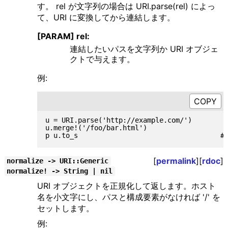
す。 rel が文字列の場合は URI.parse(rel) によっ
て、URI に変換してから連結します。
[PARAM] rel:
連結したいパスを文字列か URI オブジェ
クトで与えます。
例:
u = URI.parse('http://example.com/')

u.merge!('/foo/bar.html')

[
permalink
][
rdoc
]
normalize -> URI::Generic
normalize! -> String | nil
URI オブジェクトを正規化して返します。ホスト
名を小文字にし、パスと構成要素がなければ '/' を
セットします。
例: