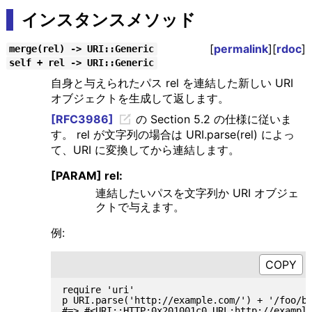
インスタンスメソッド
[
permalink
][
rdoc
]
merge(rel) -> URI::Generic
self + rel -> URI::Generic
自身と与えられたパス rel を連結した新しい URI
オブジェクトを生成して返します。
[RFC3986]
の Section 5.2 の仕様に従いま
す。 rel が文字列の場合は URI.parse(rel) によっ
て、URI に変換してから連結します。
[PARAM] rel:
連結したいパスを文字列か URI オブジェ
クトで与えます。
例:
require 'uri'

p URI.parse('http://example.com/') + '/foo/ba
#=> #<URI::HTTP:0x201001c0 URL:http://example