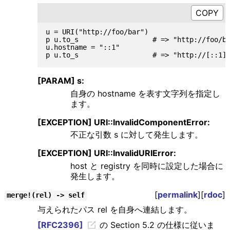
u = URI("http://foo/bar")

p u.to_s                  # => "http://foo/ba
u.hostname = "::1"

[PARAM] s:
自身の hostname を表す文字列を指定し
ます。
[EXCEPTION] URI::InvalidComponentError:
不正な引数 s に対して発生します。
[EXCEPTION] URI::InvalidURIError:
host と registry を同時に設定した場合に
発生します。
[
permalink
][
rdoc
]
merge!(rel) -> self
与えられたパス rel を自身へ連結します。
[RFC2396]
の Section 5.2 の仕様に従いま