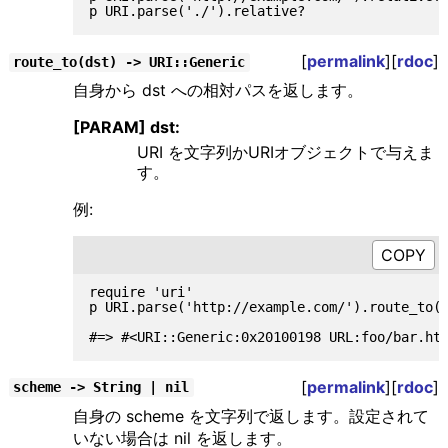
[
permalink
][
rdoc
]
route_to(dst) -> URI::Generic
自身から dst への相対パスを返します。
[PARAM] dst:
URI を文字列かURIオブジェクトで与えま
す。
例:
require 'uri'

p URI.parse('http://example.com/').route_to('
[
permalink
][
rdoc
]
scheme -> String | nil
自身の scheme を文字列で返します。設定されて
いない場合は nil を返します。