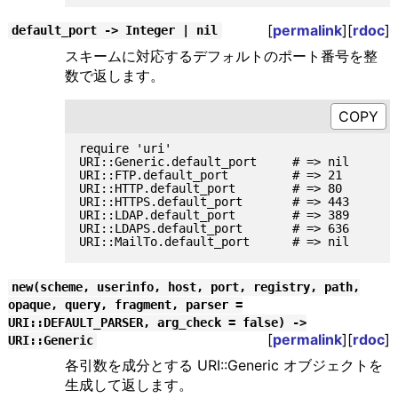
[
permalink
][
rdoc
]
default_port -> Integer | nil
スキームに対応するデフォルトのポート番号を整
数で返します。
require 'uri'

URI::Generic.default_port     # => nil

URI::FTP.default_port         # => 21

URI::HTTP.default_port        # => 80

URI::HTTPS.default_port       # => 443

URI::LDAP.default_port        # => 389

URI::LDAPS.default_port       # => 636

new(scheme, userinfo, host, port, registry, path,
opaque, query, fragment, parser =
URI::DEFAULT_PARSER, arg_check = false) ->
[
permalink
][
rdoc
]
URI::Generic
各引数を成分とする URI::Generic オブジェクトを
生成して返します。