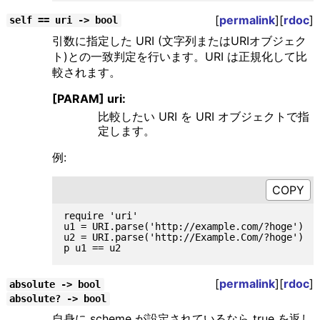
[
permalink
][
rdoc
]
self == uri -> bool
引数に指定した URI (文字列またはURIオブジェク
ト)との一致判定を行います。URI は正規化して比
較されます。
[PARAM] uri:
比較したい URI を URI オブジェクトで指
定します。
例:
require 'uri'

u1 = URI.parse('http://example.com/?hoge')

u2 = URI.parse('http://Example.Com/?hoge')

[
permalink
][
rdoc
]
absolute -> bool
absolute? -> bool
自身に scheme が設定されているなら true を返し