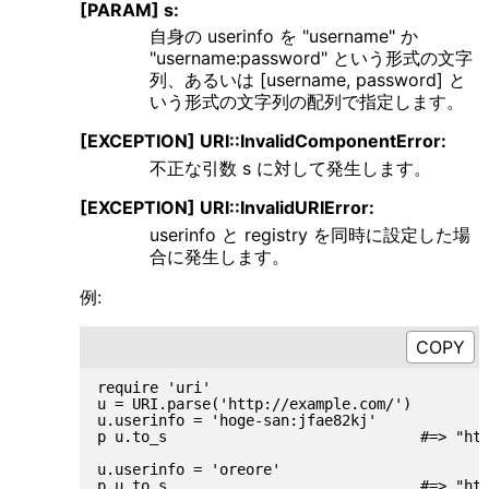
[PARAM] s:
自身の userinfo を "username" か
"username:password" という形式の文字
列、あるいは [username, password] と
いう形式の文字列の配列で指定します。
[EXCEPTION] URI::InvalidComponentError:
不正な引数 s に対して発生します。
[EXCEPTION] URI::InvalidURIError:
userinfo と registry を同時に設定した場
合に発生します。
例:
require 'uri'

u = URI.parse('http://example.com/')

u.userinfo = 'hoge-san:jfae82kj'

p u.to_s                             #=> "htt
u.userinfo = 'oreore'

p u.to_s                             #=> "htt