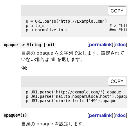
u = URI.parse('http://Example.Com')

p u.to_s                            #=> "http
[
permalink
][
rdoc
]
opaque -> String | nil
自身の opaque を文字列で返します。設定されて
いない場合は nil を返します。
例:
p URI.parse('http://example.com/').opaque    
p URI.parse('mailto:nospam@localhost').opaque
[
permalink
][
rdoc
]
opaque=(s)
自身の opaque を設定します。