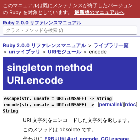
このマニュアルは既にメンテナンスが終了したバージョン
の Ruby を対象としています。
最新版のマニュアルへ
Ruby 2.0.0 リファレンスマニュアル
Ruby 2.0.0 リファレンスマニュアル
ライブラリ一覧
uriライブラリ
URIモジュール
encode
singleton method
URI.encode
escape(str, unsafe = URI::UNSAFE) -> String
[
permalink
][
rdoc
]
encode(str, unsafe = URI::UNSAFE) ->
String
URI 文字列をエンコードした文字列を返します。
このメソッドは obsolete です。
代わりに
ERB::Util.#url_encode
,
CGI.escape
,