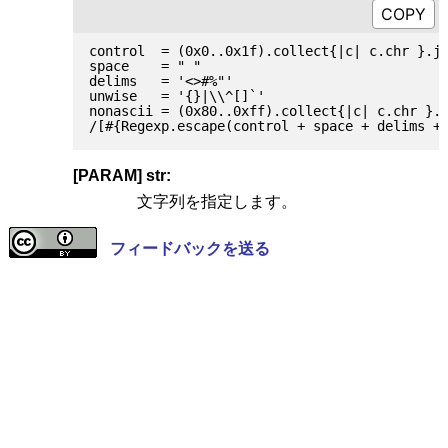
control  = (0x0..0x1f).collect{|c| c.chr }.jo
space    = " "

delims   = '<>#%"'

unwise   = '{}|\\^[]`'

nonascii = (0x80..0xff).collect{|c| c.chr }.j
[PARAM] str:
文字列を指定します。
フィードバックを送る