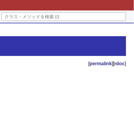
[
permalink
][
rdoc
]